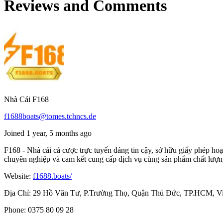
Reviews and Comments
Nhà Cái F168
f1688boats@tomes.tchncs.de
Joined 1 year, 5 months ago
F168 - Nhà cái cá cược trực tuyến đáng tin cậy, sở hữu giấy phép hoạ
chuyên nghiệp và cam kết cung cấp dịch vụ cùng sản phẩm chất lượn
Website:
f1688.boats/
Địa Chỉ: 29 Hồ Văn Tư, P.Trường Thọ, Quận Thủ Đức, TP.HCM, V
Phone: 0375 80 09 28