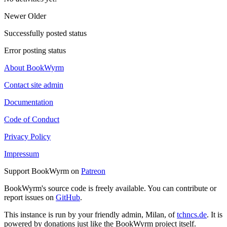
Newer
Older
Successfully posted status
Error posting status
About BookWyrm
Contact site admin
Documentation
Code of Conduct
Privacy Policy
Impressum
Support BookWyrm on
Patreon
BookWyrm's source code is freely available. You can contribute or
report issues on
GitHub
.
This instance is run by your friendly admin, Milan, of
tchncs.de
. It is
powered by donations just like the BookWyrm project itself.