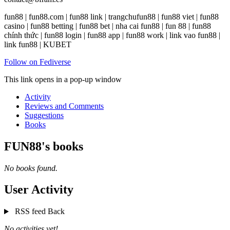
fun88 | fun88.com | fun88 link | trangchufun88 | fun88 viet | fun88
casino | fun88 betting | fun88 bet | nha cai fun88 | fun 88 | fun88
chính thức | fun88 login | fun88 app | fun88 work | link vao fun88 |
link fun88 | KUBET
Follow on Fediverse
This link opens in a pop-up window
Activity
Reviews and Comments
Suggestions
Books
FUN88's books
No books found.
User Activity
RSS feed
Back
No activities yet!