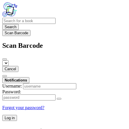
Search
Scan Barcode
Scan Barcode
Cancel
Notifications
Username:
Password:
Forgot your password?
Log in