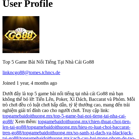
User Profile
Top 5 Game Bài Nổi Tiếng Tại Nhà Cái Go88
linkncgo88@tomes.tchncs.de
Joined 1 year, 4 months ago
Dưới đây là top 5 game bài nổi tiếng tại nhà cái Go88 mà bạn
không thể bỏ lỡ: Tiến Lên, Poker, Xì Dách, Baccarat và Phỏm. Mỗi
trò chơi đều có luật chơi hấp dẫn, tỷ lệ thưởng cao, mang đến trải
nghiệm giải trí đỉnh cao cho người chơi. Truy cập link:
topgamebaidoithuong.mx/top-5-game-bai-noi-tieng-tai-nha-cai-
go88/
Xem thêm:
topgamebaidoithuong.mx/chien-thuat-choi-tien-
len-tai-go88/
topgamebaidoithuong.mx/hieu-ro-luat-choi-baccarat-
tren-go88/
topgamebaidoithuong.mx/so-sanh-xi-dach-va-blackjack-
tai-go88/
topgamebaidoithuong.mx/cach-cau-bai-trong-phom-de-tao-