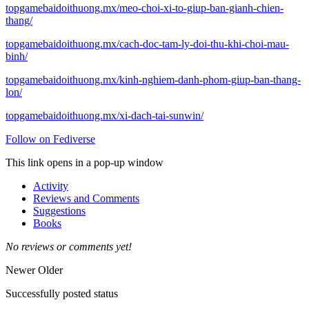
topgamebaidoithuong.mx/meo-choi-xi-to-giup-ban-gianh-chien-
thang/
topgamebaidoithuong.mx/cach-doc-tam-ly-doi-thu-khi-choi-mau-
binh/
topgamebaidoithuong.mx/kinh-nghiem-danh-phom-giup-ban-thang-
lon/
topgamebaidoithuong.mx/xi-dach-tai-sunwin/
Follow on Fediverse
This link opens in a pop-up window
Activity
Reviews and Comments
Suggestions
Books
No reviews or comments yet!
Newer
Older
Successfully posted status