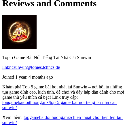
Reviews and Comments
Top 5 Game Bài Nổi Tiếng Tại Nhà Cái Sunwin
linkncsunwin@tomes.tchncs.de
Joined 1 year, 4 months ago
Khám phá Top 5 game bài hot nhất tại Sunwin – nơi hội tụ những
tựa game đỉnh cao, kịch tính, dễ chơi và đầy hấp dẫn dành cho mọi
game thủ yêu thích cá bạc! Link truy cập:
topgamebaidoithuong.mx/top-5-game-bai-noi-tieng-tai-nha-cai-
sunwin/
Xem thêm:
topgamebaidoithuong.mx/chien-thuat-choi-tien-len-tai-
sunwin/