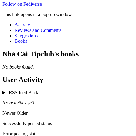
Follow on Fediverse
This link opens in a pop-up window
Activity
Reviews and Comments
Suggestions
Books
Nhà Cái Tipclub's books
No books found.
User Activity
RSS feed
Back
No activities yet!
Newer
Older
Successfully posted status
Error posting status