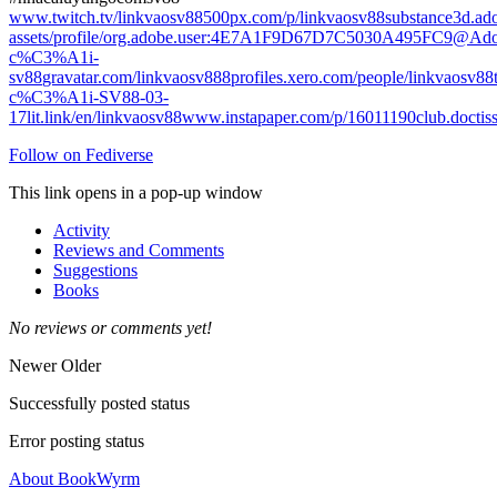
www.twitch.tv/linkvaosv88
500px.com/p/linkvaosv88
substance3d.ad
assets/profile/org.adobe.user:4E7A1F9D67D7C5030A495FC9@Ad
c%C3%A1i-
sv88
gravatar.com/linkvaosv888
profiles.xero.com/people/linkvaosv88
c%C3%A1i-SV88-03-
17
lit.link/en/linkvaosv88
www.instapaper.com/p/16011190
club.doctis
Follow on Fediverse
This link opens in a pop-up window
Activity
Reviews and Comments
Suggestions
Books
No reviews or comments yet!
Newer
Older
Successfully posted status
Error posting status
About BookWyrm