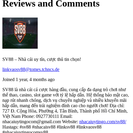
Reviews and Comments
SV88 – Nhà cái uy tín, cược thủ tin chọn!
linkvaosv88@tomes.tchncs.de
Joined 1 year, 4 months ago
SV88 là nhà cái cá cược hàng đầu, cung cấp đa dạng trò chơi như
thể thao, casino, slot game với tỷ lệ hấp dẫn. Hệ thống bảo mật cao,
nạp rút nhanh chóng, dịch vụ chuyên nghiệp và nhiều khuyến mãi
hấp dẫn, mang đến trải nghiệm đỉnh cao cho người chơi! Địa chỉ:
727 Đ. Cộng Hòa, Phường 4, Tân Bình, Thành phố Hồ Chí Minh,
Việt Nam Phone: 0927730111 Email:
nhacaiuytingocom@gmail.com Website:
nhacaiuytingo.com/sv88/
Hastags: #sv88 #nhacaisv88 #linksv88 #linkvaosv88
#nhacaiuytingocomsv88