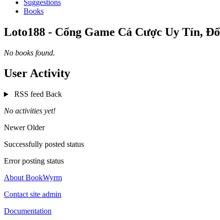
Suggestions
Books
Loto188 - Cổng Game Cá Cược Uy Tín, Đổ
No books found.
User Activity
RSS feed
Back
No activities yet!
Newer
Older
Successfully posted status
Error posting status
About BookWyrm
Contact site admin
Documentation