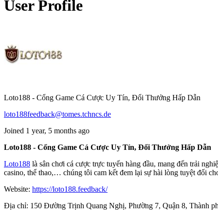
User Profile
Loto188 - Cổng Game Cá Cược Uy Tín, Đổi Thưởng Hấp Dẫn
loto188feedback@tomes.tchncs.de
Joined 1 year, 5 months ago
Loto188 - Cổng Game Cá Cược Uy Tín, Đổi Thưởng Hấp Dẫn
Loto188
là sân chơi cá cược trực tuyến hàng đầu, mang đến trải nghiệm
casino, thể thao,… chúng tôi cam kết đem lại sự hài lòng tuyệt đối ch
Website:
https://loto188.feedback/
Địa chỉ: 150 Đường Trịnh Quang Nghị, Phường 7, Quận 8, Thành p