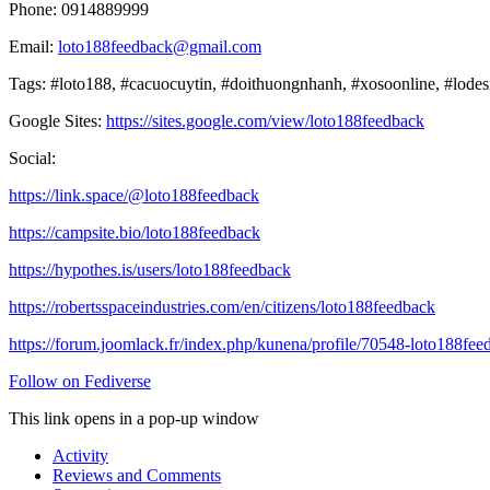
Phone: 0914889999
Email:
loto188feedback@gmail.com
Tags: #loto188, #cacuocuytin, #doithuongnhanh, #xosoonline, #lodes
Google Sites:
https://sites.google.com/view/loto188feedback
Social:
https://link.space/@loto188feedback
https://campsite.bio/loto188feedback
https://hypothes.is/users/loto188feedback
https://robertsspaceindustries.com/en/citizens/loto188feedback
https://forum.joomlack.fr/index.php/kunena/profile/70548-loto188fee
Follow on Fediverse
This link opens in a pop-up window
Activity
Reviews and Comments