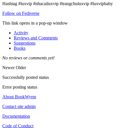
Hashtag #luxvip #nhacailuxvip #trangchuluxvip #luxvipbaby
Follow on Fediverse
This link opens in a pop-up window
Activity
Reviews and Comments
Suggestions
Books
No reviews or comments yet!
Newer
Older
Successfully posted status
Error posting status
About BookWyrm
Contact site admin
Documentation
Code of Conduct