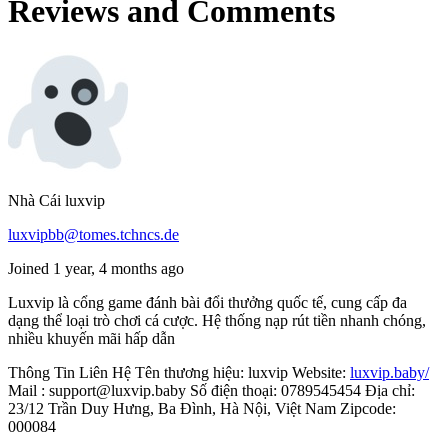
Reviews and Comments
Nhà Cái luxvip
luxvipbb@tomes.tchncs.de
Joined 1 year, 4 months ago
Luxvip là cổng game đánh bài đổi thưởng quốc tế, cung cấp đa
dạng thể loại trò chơi cá cược. Hệ thống nạp rút tiền nhanh chóng,
nhiều khuyến mãi hấp dẫn
Thông Tin Liên Hệ Tên thương hiệu: luxvip Website:
luxvip.baby/
Mail : support@luxvip.baby Số điện thoại: 0789545454 Địa chỉ:
23/12 Trần Duy Hưng, Ba Đình, Hà Nội, Việt Nam Zipcode:
000084