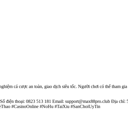
ghiệm cá cược an toàn, giao dịch siêu tốc. Người chơi có thể tham gia 
Số điện thoại: 0823 513 181 Email: support@max88pro.club Địa chỉ:
Thao #CasinoOnline #NoHu #TaiXiu #SanChoiUyTin