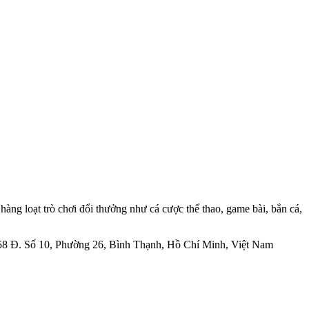
hàng loạt trò chơi đổi thưởng như cá cược thể thao, game bài, bắn cá,
 58 Đ. Số 10, Phường 26, Bình Thạnh, Hồ Chí Minh, Việt Nam