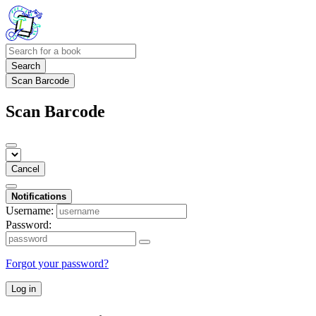
Search
Scan Barcode
Scan Barcode
Cancel
Notifications
Username:
Password:
Forgot your password?
Log in