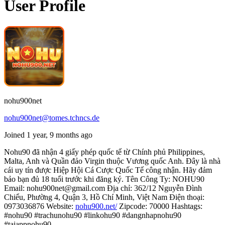
User Profile
nohu900net
nohu900net@tomes.tchncs.de
Joined 1 year, 9 months ago
Nohu90 đã nhận 4 giấy phép quốc tế từ Chính phủ Philippines,
Malta, Anh và Quần đảo Virgin thuộc Vương quốc Anh. Đây là nhà
cái uy tín được Hiệp Hội Cá Cược Quốc Tế công nhận. Hãy đảm
bảo bạn đủ 18 tuổi trước khi đăng ký. Tên Công Ty: NOHU90
Email: nohu900net@gmail.com Địa chỉ: 362/12 Nguyễn Đình
Chiểu, Phường 4, Quận 3, Hồ Chí Minh, Việt Nam Điện thoại:
0973036876 Website:
nohu900.net/
Zipcode: 70000 Hashtags:
#nohu90 #trachunohu90 #linkohu90 #dangnhapnohu90
#taiappnohu90