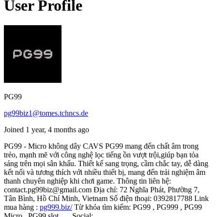
User Profile
PG99
pg99biz1@tomes.tchncs.de
Joined 1 year, 4 months ago
PG99 - Micro không dây CAVS PG99 mang đến chất âm trong
trẻo, mạnh mẽ với công nghệ lọc tiếng ồn vượt trội,giúp bạn tỏa
sáng trên mọi sân khấu. Thiết kế sang trọng, cầm chắc tay, dễ dàng
kết nối và tương thích với nhiều thiết bị, mang đến trải nghiệm âm
thanh chuyên nghiệp khi chơi game. Thông tin liên hệ:
contact.pg99biz@gmail.com Địa chỉ: 72 Nghĩa Phát, Phường 7,
Tân Bình, Hồ Chí Minh, Vietnam Số điện thoại: 0392817788 Link
mua hàng :
pg999.biz/
Từ khóa tìm kiếm: PG99 , PG999 , PG99
Micro , PG99 slot , ... Social: