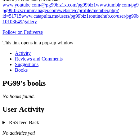
www.youtube.com/@pg99biz1
x.com/pg99biz1
www.tumblr.com/pg9
pg99-biz
scrummanager.com/website/c/profile/member.php?
id=51715
www.catapulta.me/users/pg99biz1
routinehub.co/user/pg99b
10103649/gallery
Follow on Fediverse
This link opens in a pop-up window
Activity
Reviews and Comments
Suggestions
Books
PG99's books
No books found.
User Activity
RSS feed
Back
No activities yet!