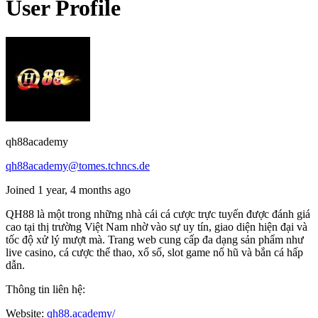
User Profile
qh88academy
qh88academy@tomes.tchncs.de
Joined 1 year, 4 months ago
QH88 là một trong những nhà cái cá cược trực tuyến được đánh giá
cao tại thị trường Việt Nam nhờ vào sự uy tín, giao diện hiện đại và
tốc độ xử lý mượt mà. Trang web cung cấp đa dạng sản phẩm như
live casino, cá cược thể thao, xổ số, slot game nổ hũ và bắn cá hấp
dẫn.
Thông tin liên hệ:
Website:
qh88.academy/