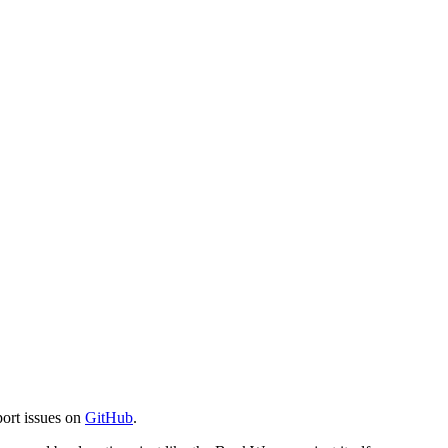
port issues on
GitHub
.