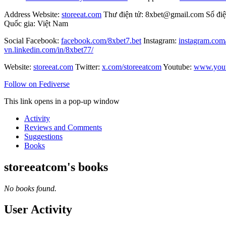
Address Website:
storeeat.com
Thư điện tử: 8xbet@gmail.com Số điệ
Quốc gia: Việt Nam
Social Facebook:
facebook.com/8xbet7.bet
Instagram:
instagram.com
vn.linkedin.com/in/8xbet77/
Website:
storeeat.com
Twitter:
x.com/storeeatcom
Youtube:
www.yout
Follow on Fediverse
This link opens in a pop-up window
Activity
Reviews and Comments
Suggestions
Books
storeeatcom's books
No books found.
User Activity