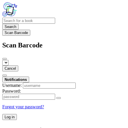
Search
Scan Barcode
Scan Barcode
Cancel
Notifications
Username:
Password:
Forgot your password?
Log in