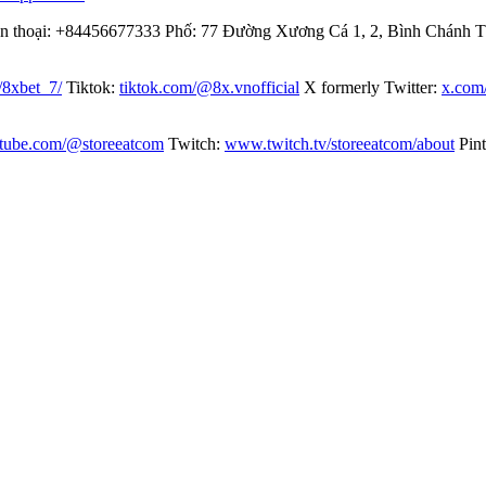
n thoại: +84456677333 Phố: 77 Đường Xương Cá 1, 2, Bình Chánh T
/8xbet_7/
Tiktok:
tiktok.com/@8x.vnofficial
X formerly Twitter:
x.com
ube.com/@storeeatcom
Twitch:
www.twitch.tv/storeeatcom/about
Pint