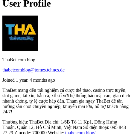
User Profile
ThaBet com blog
thabetcomblog@tomes.tchncs.de
Joined 1 year, 4 months ago
ThaBet mang đến trải nghiệm cá cược thể thao, casino trực tuyến,
slot game, tài xỉu, bắn cá, xổ số với hệ thống bảo mật cao, giao dịch
nhanh chóng, tỷ lệ cược hấp dẫn. Tham gia ngay ThaBet để tận
hưởng sân chơi chuyên nghiệp, khuyến mãi lớn, hỗ trợ khách hàng
24/7!
Thương hiệu: ThaBet Địa chỉ: 1/6B Tổ 11 Kp1, Đông Hưng
Thuận, Quận 12, Hồ Chí Minh, Việt Nam Số điện thoại: 095 843
27 29 Zipcode: 700000 Website:
thabetcom.blog/