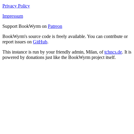
Privacy Policy
Impressum
Support BookWyrm on
Patreon
BookWyrm's source code is freely available. You can contribute or
report issues on
GitHub
.
This instance is run by your friendly admin, Milan, of
tchncs.de
. It is
powered by donations just like the BookWyrm project itself.