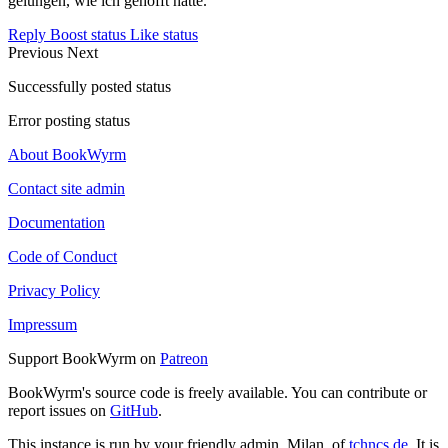
gelungen, wie ich gehofft hatte.
Reply
Boost status
Like status
Previous
Next
Successfully posted status
Error posting status
About BookWyrm
Contact site admin
Documentation
Code of Conduct
Privacy Policy
Impressum
Support BookWyrm on
Patreon
BookWyrm's source code is freely available. You can contribute or
report issues on
GitHub
.
This instance is run by your friendly admin, Milan, of
tchncs.de
. It is