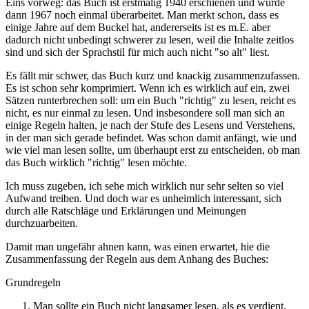
Eins vorweg: das Buch ist erstmalig 1940 erschienen und wurde
dann 1967 noch einmal überarbeitet. Man merkt schon, dass es
einige Jahre auf dem Buckel hat, andererseits ist es m.E. aber
dadurch nicht unbedingt schwerer zu lesen, weil die Inhalte zeitlos
sind und sich der Sprachstil für mich auch nicht "so alt" liest.
Es fällt mir schwer, das Buch kurz und knackig zusammenzufassen.
Es ist schon sehr komprimiert. Wenn ich es wirklich auf ein, zwei
Sätzen runterbrechen soll: um ein Buch "richtig" zu lesen, reicht es
nicht, es nur einmal zu lesen. Und insbesondere soll man sich an
einige Regeln halten, je nach der Stufe des Lesens und Verstehens,
in der man sich gerade befindet. Was schon damit anfängt, wie und
wie viel man lesen sollte, um überhaupt erst zu entscheiden, ob man
das Buch wirklich "richtig" lesen möchte.
Ich muss zugeben, ich sehe mich wirklich nur sehr selten so viel
Aufwand treiben. Und doch war es unheimlich interessant, sich
durch alle Ratschläge und Erklärungen und Meinungen
durchzuarbeiten.
Damit man ungefähr ahnen kann, was einen erwartet, hie die
Zusammenfassung der Regeln aus dem Anhang des Buches:
Grundregeln
Man sollte ein Buch nicht langsamer lesen, als es verdient,