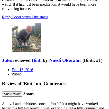
weird. If it had just been meditation, it would have been more
convincing for me.
Reply
Boost status
Like status
Jules
reviewed
Binti
by
Nnedi Okorafor
(Binti, #1)
Feb. 16, 2016
Public
Review of 'Binti' on 'Goodreads'
3 stars
Show rating
A novel and ambitious concept, but I felt it might have worked
better in a full full length novel, everything felt a little cramped and