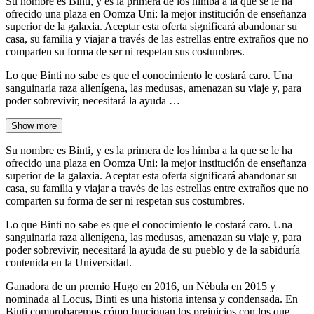
Su nombre es Binti, y es la primera de los himba a la que se le ha
ofrecido una plaza en Oomza Uni: la mejor institución de enseñanza
superior de la galaxia. Aceptar esta oferta significará abandonar su
casa, su familia y viajar a través de las estrellas entre extraños que no
comparten su forma de ser ni respetan sus costumbres.
Lo que Binti no sabe es que el conocimiento le costará caro. Una
sanguinaria raza alienígena, las medusas, amenazan su viaje y, para
poder sobrevivir, necesitará la ayuda …
Show more
Su nombre es Binti, y es la primera de los himba a la que se le ha
ofrecido una plaza en Oomza Uni: la mejor institución de enseñanza
superior de la galaxia. Aceptar esta oferta significará abandonar su
casa, su familia y viajar a través de las estrellas entre extraños que no
comparten su forma de ser ni respetan sus costumbres.
Lo que Binti no sabe es que el conocimiento le costará caro. Una
sanguinaria raza alienígena, las medusas, amenazan su viaje y, para
poder sobrevivir, necesitará la ayuda de su pueblo y de la sabiduría
contenida en la Universidad.
Ganadora de un premio Hugo en 2016, un Nébula en 2015 y
nominada al Locus, Binti es una historia intensa y condensada. En
Binti comprobaremos cómo funcionan los prejuicios con los que