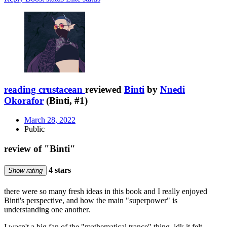
reading crustacean
reviewed
Binti
by
Nnedi
Okorafor
(Binti, #1)
March 28, 2022
Public
review of "Binti"
4 stars
Show rating
there were so many fresh ideas in this book and I really enjoyed
Binti's perspective, and how the main "superpower" is
understanding one another.
I wasn't a big fan of the "mathematical trance" thing, idk it felt