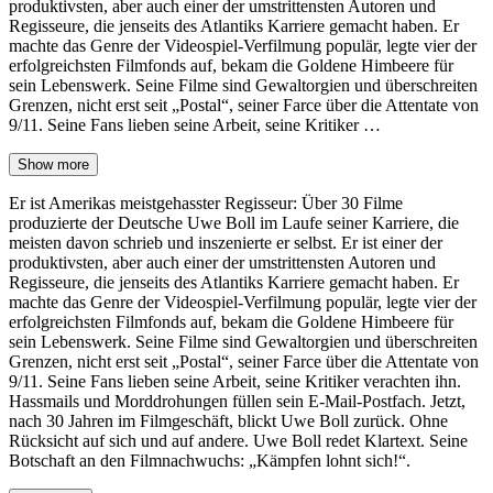
produktivsten, aber auch einer der umstrittensten Autoren und
Regisseure, die jenseits des Atlantiks Karriere gemacht haben. Er
machte das Genre der Videospiel-Verfilmung populär, legte vier der
erfolgreichsten Filmfonds auf, bekam die Goldene Himbeere für
sein Lebenswerk. Seine Filme sind Gewaltorgien und überschreiten
Grenzen, nicht erst seit „Postal“, seiner Farce über die Attentate von
9/11. Seine Fans lieben seine Arbeit, seine Kritiker …
Show more
Er ist Amerikas meistgehasster Regisseur: Über 30 Filme
produzierte der Deutsche Uwe Boll im Laufe seiner Karriere, die
meisten davon schrieb und inszenierte er selbst. Er ist einer der
produktivsten, aber auch einer der umstrittensten Autoren und
Regisseure, die jenseits des Atlantiks Karriere gemacht haben. Er
machte das Genre der Videospiel-Verfilmung populär, legte vier der
erfolgreichsten Filmfonds auf, bekam die Goldene Himbeere für
sein Lebenswerk. Seine Filme sind Gewaltorgien und überschreiten
Grenzen, nicht erst seit „Postal“, seiner Farce über die Attentate von
9/11. Seine Fans lieben seine Arbeit, seine Kritiker verachten ihn.
Hassmails und Morddrohungen füllen sein E-Mail-Postfach. Jetzt,
nach 30 Jahren im Filmgeschäft, blickt Uwe Boll zurück. Ohne
Rücksicht auf sich und auf andere. Uwe Boll redet Klartext. Seine
Botschaft an den Filmnachwuchs: „Kämpfen lohnt sich!“.