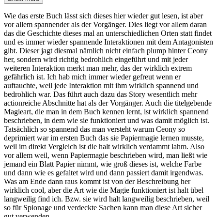
Wie das erste Buch lässt sich dieses hier wieder gut lesen, ist aber
vor allem spannender als der Vorgänger. Dies liegt vor allem daran
das die Geschichte dieses mal an unterschiedlichen Orten statt findet
und es immer wieder spannende Interaktionen mit dem Antagonisten
gibt. Dieser jagt diesmal nämlich nicht einfach plump hinter Ceony
her, sondern wird richtig bedrohlich eingeführt und mit jeder
weiteren Interaktion merkt man mehr, das der wirklich extrem
gefährlich ist. Ich hab mich immer wieder gefreut wenn er
auftauchte, weil jede Interaktion mit ihm wirklich spannend und
bedrohlich war. Das führt auch dazu das Story wesentlich mehr
actionreiche Abschnitte hat als der Vorgänger. Auch die titelgebende
Magieart, die man in dem Buch kennen lernt, ist wirklich spannend
beschrieben, in dem wie sie funktioniert und was damit möglich ist.
Tatsächlich so spannend das man versteht warum Ceony so
deprimiert war im ersten Buch das sie Papiermagie lernen musste,
weil im direkt Vergleich ist die halt wirklich verdammt lahm. Also
vor allem weil, wenn Papiermagie beschrieben wird, man ließt wie
jemand ein Blatt Papier nimmt, wie groß dieses ist, welche Farbe
und dann wie es gefaltet wird und dann passiert damit irgendwas.
Was am Ende dann raus kommt ist von der Beschreibung her
wirklich cool, aber die Art wie die Magie funktioniert ist halt übel
langweilig find ich. Bzw. sie wird halt langweilig beschrieben, weil
so für Spionage und verdeckte Sachen kann man diese Art sicher
gut verwenden.