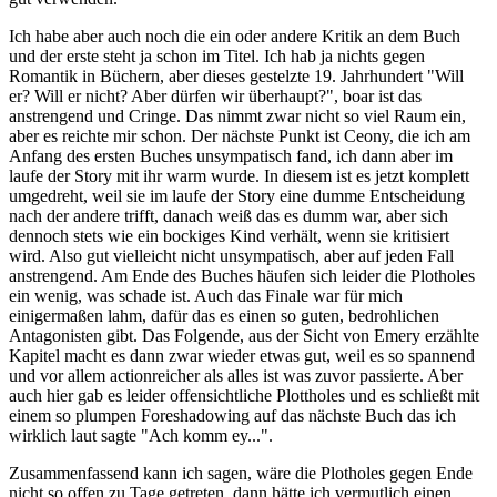
Ich habe aber auch noch die ein oder andere Kritik an dem Buch
und der erste steht ja schon im Titel. Ich hab ja nichts gegen
Romantik in Büchern, aber dieses gestelzte 19. Jahrhundert "Will
er? Will er nicht? Aber dürfen wir überhaupt?", boar ist das
anstrengend und Cringe. Das nimmt zwar nicht so viel Raum ein,
aber es reichte mir schon. Der nächste Punkt ist Ceony, die ich am
Anfang des ersten Buches unsympatisch fand, ich dann aber im
laufe der Story mit ihr warm wurde. In diesem ist es jetzt komplett
umgedreht, weil sie im laufe der Story eine dumme Entscheidung
nach der andere trifft, danach weiß das es dumm war, aber sich
dennoch stets wie ein bockiges Kind verhält, wenn sie kritisiert
wird. Also gut vielleicht nicht unsympatisch, aber auf jeden Fall
anstrengend. Am Ende des Buches häufen sich leider die Plotholes
ein wenig, was schade ist. Auch das Finale war für mich
einigermaßen lahm, dafür das es einen so guten, bedrohlichen
Antagonisten gibt. Das Folgende, aus der Sicht von Emery erzählte
Kapitel macht es dann zwar wieder etwas gut, weil es so spannend
und vor allem actionreicher als alles ist was zuvor passierte. Aber
auch hier gab es leider offensichtliche Plottholes und es schließt mit
einem so plumpen Foreshadowing auf das nächste Buch das ich
wirklich laut sagte "Ach komm ey...".
Zusammenfassend kann ich sagen, wäre die Plotholes gegen Ende
nicht so offen zu Tage getreten, dann hätte ich vermutlich einen