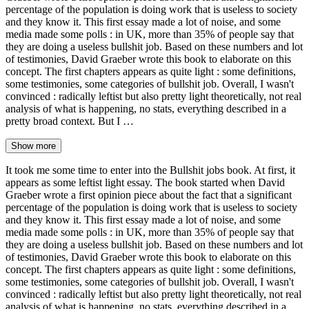
percentage of the population is doing work that is useless to society
and they know it. This first essay made a lot of noise, and some
media made some polls : in UK, more than 35% of people say that
they are doing a useless bullshit job. Based on these numbers and lot
of testimonies, David Graeber wrote this book to elaborate on this
concept. The first chapters appears as quite light : some definitions,
some testimonies, some categories of bullshit job. Overall, I wasn't
convinced : radically leftist but also pretty light theoretically, not real
analysis of what is happening, no stats, everything described in a
pretty broad context. But I …
Show more
It took me some time to enter into the Bullshit jobs book. At first, it
appears as some leftist light essay. The book started when David
Graeber wrote a first opinion piece about the fact that a significant
percentage of the population is doing work that is useless to society
and they know it. This first essay made a lot of noise, and some
media made some polls : in UK, more than 35% of people say that
they are doing a useless bullshit job. Based on these numbers and lot
of testimonies, David Graeber wrote this book to elaborate on this
concept. The first chapters appears as quite light : some definitions,
some testimonies, some categories of bullshit job. Overall, I wasn't
convinced : radically leftist but also pretty light theoretically, not real
analysis of what is happening, no stats, everything described in a