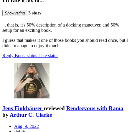
I'd rate it 50/50...
3 stars
Show rating
... that is, it's 50% description of a docking maneuver, and 50%
setup for an exciting book.
I guess that makes it one of those books you should read once, but I
didn't manage to enjoy it much.
Reply
Boost status
Like status
Jens Finkhäuser
reviewed
Rendezvous with Rama
by
Arthur C. Clarke
Aug. 9, 2022
Public