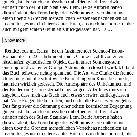
gut ein, ist aber auch ein bisschen unbefriedigend. Irgendwie
erinnert mich der Stil an Stanisław Lem. Beide Autoren haben
dieses Talent, das Fremdartige des Weltraums zu vermitteln und
einen über die Grenzen menschlichen Verstehens nachdenken zu
lassen. Insgesamt ein interessantes Buch, das mich beeindruckt, aber
auch mit gemischten Gefühlen zurückgelassen hat. Es …
Show more
"Rendezvous mit Rama" ist ein faszinierender Science-Fiction-
Roman, der im 22. Jahrhundert spielt. Clarke erzählt von einem
rätselhaften zylindrischen Objekt, das in unser Sonnensystem
eindringt und von einer Gruppe Astronauten erforscht wird. Ich fand
das Buch teilweise richtig spannend. Die Art, wie Clarke die fremde
Umgebung und die schrittweise Erkundung von Rama beschreibt,
hat mich wirklich gefesselt. Die Atmosphäre des Unbekannten und
der Entdeckung ist meisterhaft eingefangen. Allerdings muss ich
zugeben, dass mich das Buch auch etwas verwirrt zurückgelassen
hat. Viele Fragen bleiben offen, und nicht alle Rätsel werden gelöst.
Das fängt zwar die Stimmung einer echten kosmischen Begegnung
gut ein, ist aber auch ein bisschen unbefriedigend. Irgendwie
erinnert mich der Stil an Stanisław Lem. Beide Autoren haben
dieses Talent, das Fremdartige des Weltraums zu vermitteln und
einen über die Grenzen menschlichen Verstehens nachdenken zu
lassen. Insgesamt ein interessantes Buch, das mich beeindruckt, aber