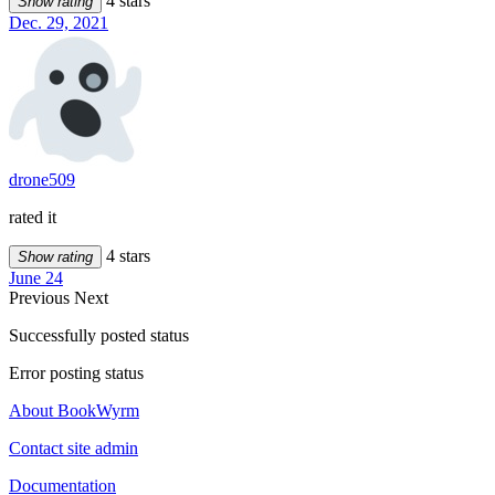
4 stars
Show rating
Dec. 29, 2021
drone509
rated it
4 stars
Show rating
June 24
Previous
Next
Successfully posted status
Error posting status
About BookWyrm
Contact site admin
Documentation