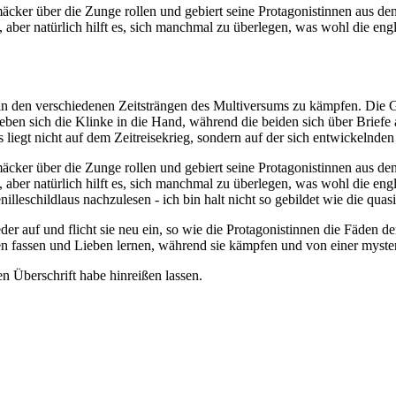
äcker über die Zunge rollen und gebiert seine Protagonistinnen aus den 
, aber natürlich hilft es, sich manchmal zu überlegen, was wohl die eng
 in den verschiedenen Zeitsträngen des Multiversums zu kämpfen. Die 
en sich die Klinke in die Hand, während die beiden sich über Briefe au
us liegt nicht auf dem Zeitreisekrieg, sondern auf der sich entwickeln
äcker über die Zunge rollen und gebiert seine Protagonistinnen aus den 
, aber natürlich hilft es, sich manchmal zu überlegen, was wohl die eng
illeschildlaus nachzulesen - ich bin halt nicht so gebildet wie die qua
der auf und flicht sie neu ein, so wie die Protagonistinnen die Fäden d
auen fassen und Lieben lernen, während sie kämpfen und von einer myste
en Überschrift habe hinreißen lassen.