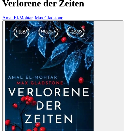
Verlorene der Zeiten
Amal El-Mohtar
,
Max Gladstone