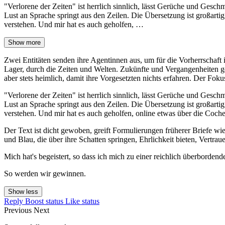
"Verlorene der Zeiten" ist herrlich sinnlich, lässt Gerüche und Geschm
Lust an Sprache springt aus den Zeilen. Die Übersetzung ist großartig
verstehen. Und mir hat es auch geholfen, …
Show more
Zwei Entitäten senden ihre Agentinnen aus, um für die Vorherrschaft
Lager, durch die Zeiten und Welten. Zukünfte und Vergangenheiten geb
aber stets heimlich, damit ihre Vorgesetzten nichts erfahren. Der Fok
"Verlorene der Zeiten" ist herrlich sinnlich, lässt Gerüche und Geschm
Lust an Sprache springt aus den Zeilen. Die Übersetzung ist großartig
verstehen. Und mir hat es auch geholfen, online etwas über die Cochen
Der Text ist dicht gewoben, greift Formulierungen früherer Briefe wie
und Blau, die über ihre Schatten springen, Ehrlichkeit bieten, Vertr
Mich hat's begeistert, so dass ich mich zu einer reichlich überbordend
So werden wir gewinnen.
Show less
Reply
Boost status
Like status
Previous
Next