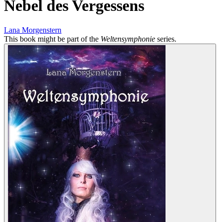
Nebel des Vergessens
Lana Morgenstern
This book might be part of the
Weltensymphonie
series.