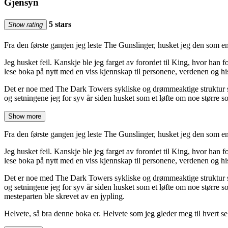
Gjensyn
5 stars
Show rating
Fra den første gangen jeg leste The Gunslinger, husket jeg den som en 
Jeg husket feil. Kanskje ble jeg farget av forordet til King, hvor han
lese boka på nytt med en viss kjennskap til personene, verdenen og hist
Det er noe med The Dark Towers sykliske og drømmeaktige struktur som
og setningene jeg for syv år siden husket som et løfte om noe større 
Show more
Fra den første gangen jeg leste The Gunslinger, husket jeg den som en 
Jeg husket feil. Kanskje ble jeg farget av forordet til King, hvor han
lese boka på nytt med en viss kjennskap til personene, verdenen og hist
Det er noe med The Dark Towers sykliske og drømmeaktige struktur som
og setningene jeg for syv år siden husket som et løfte om noe større s
mesteparten ble skrevet av en jypling.
Helvete, så bra denne boka er. Helvete som jeg gleder meg til hvert s