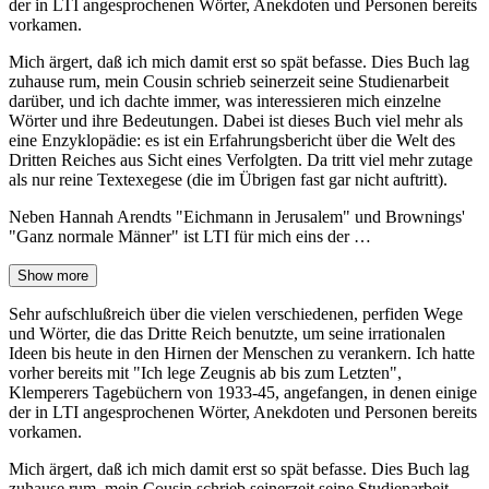
der in LTI angesprochenen Wörter, Anekdoten und Personen bereits
vorkamen.
Mich ärgert, daß ich mich damit erst so spät befasse. Dies Buch lag
zuhause rum, mein Cousin schrieb seinerzeit seine Studienarbeit
darüber, und ich dachte immer, was interessieren mich einzelne
Wörter und ihre Bedeutungen. Dabei ist dieses Buch viel mehr als
eine Enzyklopädie: es ist ein Erfahrungsbericht über die Welt des
Dritten Reiches aus Sicht eines Verfolgten. Da tritt viel mehr zutage
als nur reine Textexegese (die im Übrigen fast gar nicht auftritt).
Neben Hannah Arendts "Eichmann in Jerusalem" und Brownings'
"Ganz normale Männer" ist LTI für mich eins der …
Show more
Sehr aufschlußreich über die vielen verschiedenen, perfiden Wege
und Wörter, die das Dritte Reich benutzte, um seine irrationalen
Ideen bis heute in den Hirnen der Menschen zu verankern. Ich hatte
vorher bereits mit "Ich lege Zeugnis ab bis zum Letzten",
Klemperers Tagebüchern von 1933-45, angefangen, in denen einige
der in LTI angesprochenen Wörter, Anekdoten und Personen bereits
vorkamen.
Mich ärgert, daß ich mich damit erst so spät befasse. Dies Buch lag
zuhause rum, mein Cousin schrieb seinerzeit seine Studienarbeit