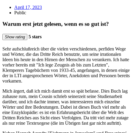
April 17, 2023
Public
Warum erst jetzt gelesen, wenn es so gut ist?
5 stars
Show rating
Sehr aufschlußreich über die vielen verschiedenen, perfiden Wege
und Wörter, die das Dritte Reich benutzte, um seine irrationalen
Ideen bis heute in den Hirnen der Menschen zu verankern. Ich hatte
vorher bereits mit "Ich lege Zeugnis ab bis zum Letzten",
Klemperers Tagebüchern von 1933-45, angefangen, in denen einige
der in LTI angesprochenen Wörter, Anekdoten und Personen bereits
vorkamen.
Mich ärgert, daß ich mich damit erst so spät befasse. Dies Buch lag
zuhause rum, mein Cousin schrieb seinerzeit seine Studienarbeit
darüber, und ich dachte immer, was interessieren mich einzelne
Wörter und ihre Bedeutungen. Dabei ist dieses Buch viel mehr als
eine Enzyklopädie: es ist ein Erfahrungsbericht über die Welt des
Dritten Reiches aus Sicht eines Verfolgten. Da tritt viel mehr zutage
als nur reine Textexegese (die im Übrigen fast gar nicht auftritt).