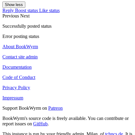
Show less
Reply
Boost status
Like status
Previous
Next
Successfully posted status
Error posting status
About BookWyrm
Contact site admin
Documentation
Code of Conduct
Privacy Policy
Impressum
Support BookWyrm on
Patreon
BookWyrm's source code is freely available. You can contribute or
report issues on
GitHub
.
This instance is run by your friendly admin, Milan, of
tchncs.de
. It is