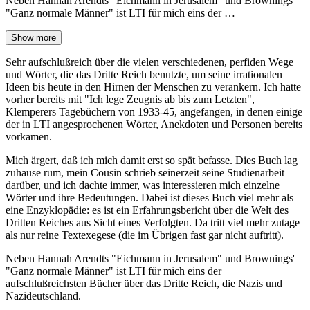
Neben Hannah Arendts "Eichmann in Jerusalem" und Brownings'
"Ganz normale Männer" ist LTI für mich eins der …
Show more
Sehr aufschlußreich über die vielen verschiedenen, perfiden Wege
und Wörter, die das Dritte Reich benutzte, um seine irrationalen
Ideen bis heute in den Hirnen der Menschen zu verankern. Ich hatte
vorher bereits mit "Ich lege Zeugnis ab bis zum Letzten",
Klemperers Tagebüchern von 1933-45, angefangen, in denen einige
der in LTI angesprochenen Wörter, Anekdoten und Personen bereits
vorkamen.
Mich ärgert, daß ich mich damit erst so spät befasse. Dies Buch lag
zuhause rum, mein Cousin schrieb seinerzeit seine Studienarbeit
darüber, und ich dachte immer, was interessieren mich einzelne
Wörter und ihre Bedeutungen. Dabei ist dieses Buch viel mehr als
eine Enzyklopädie: es ist ein Erfahrungsbericht über die Welt des
Dritten Reiches aus Sicht eines Verfolgten. Da tritt viel mehr zutage
als nur reine Textexegese (die im Übrigen fast gar nicht auftritt).
Neben Hannah Arendts "Eichmann in Jerusalem" und Brownings'
"Ganz normale Männer" ist LTI für mich eins der
aufschlußreichsten Bücher über das Dritte Reich, die Nazis und
Nazideutschland.