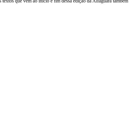
s textos que vem ao início e fim dessa edição da Alfaguara também