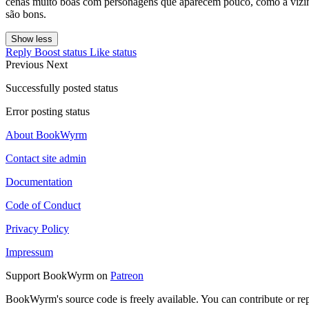
cenas muito boas com personagens que aparecem pouco, como a vizinha
são bons.
Show less
Reply
Boost status
Like status
Previous
Next
Successfully posted status
Error posting status
About BookWyrm
Contact site admin
Documentation
Code of Conduct
Privacy Policy
Impressum
Support BookWyrm on
Patreon
BookWyrm's source code is freely available. You can contribute or re