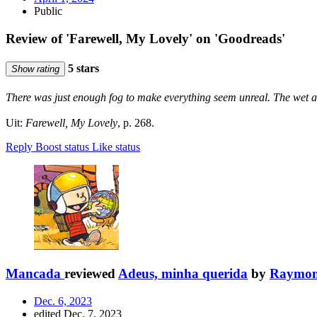
Public
Review of 'Farewell, My Lovely' on 'Goodreads'
5 stars
Show rating
There was just enough fog to make everything seem unreal. The wet ai
Uit:
Farewell, My Lovely
, p. 268.
Reply
Boost status
Like status
Mancada
reviewed
Adeus, minha querida
by
Raymon
Dec. 6, 2023
edited Dec. 7, 2023