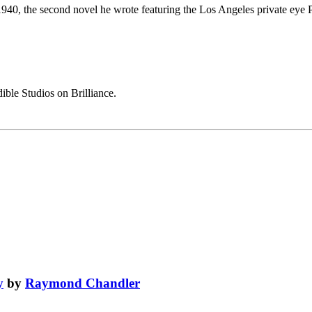
0, the second novel he wrote featuring the Los Angeles private eye Ph
ble Studios on Brilliance.
y
by
Raymond Chandler