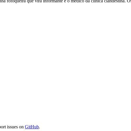
 fofoqueira que vira informante e o médico da clínica clandestina. O
port issues on
GitHub
.