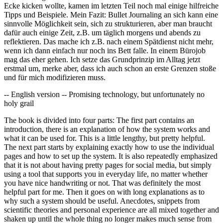
Ecke kicken wollte, kamen im letzten Teil noch mal einige hilfreiche
Tipps und Beispiele. Mein Fazit: Bullet Journaling an sich kann eine
sinnvolle Möglichkeit sein, sich zu strukturieren, aber man braucht
dafür auch einige Zeit, z.B. um täglich morgens und abends zu
reflektieren. Das mache ich z.B. nach einem Spätdienst nicht mehr,
wenn ich dann einfach nur noch ins Bett falle. In einem Bürojob
mag das eher gehen. Ich setze das Grundprinzip im Alltag jetzt
erstmal um, merke aber, dass ich auch schon an erste Grenzen stoße
und für mich modifizieren muss.
-- English version -- Promising technology, but unfortunately no
holy grail
The book is divided into four parts: The first part contains an
introduction, there is an explanation of how the system works and
what it can be used for. This is a little lengthy, but pretty helpful.
The next part starts by explaining exactly how to use the individual
pages and how to set up the system. It is also repeatedly emphasized
that it is not about having pretty pages for social media, but simply
using a tool that supports you in everyday life, no matter whether
you have nice handwriting or not. That was definitely the most
helpful part for me. Then it goes on with long explanations as to
why such a system should be useful. Anecdotes, snippets from
scientific theories and personal experience are all mixed together and
shaken up until the whole thing no longer makes much sense from