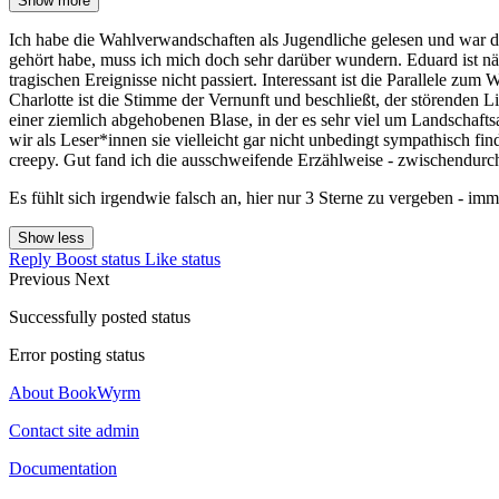
Show more
Ich habe die Wahlverwandschaften als Jugendliche gelesen und war 
gehört habe, muss ich mich doch sehr darüber wundern. Eduard ist näml
tragischen Ereignisse nicht passiert. Interessant ist die Parallele zum
Charlotte ist die Stimme der Vernunft und beschließt, der störenden L
einer ziemlich abgehobenen Blase, in der es sehr viel um Landschafts
wir als Leser*innen sie vielleicht gar nicht unbedingt sympathisch fi
creepy. Gut fand ich die ausschweifende Erzählweise - zwischendurch 
Es fühlt sich irgendwie falsch an, hier nur 3 Sterne zu vergeben - imm
Show less
Reply
Boost status
Like status
Previous
Next
Successfully posted status
Error posting status
About BookWyrm
Contact site admin
Documentation