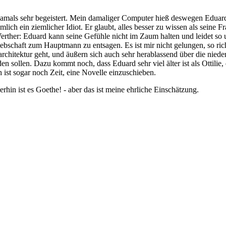
damals sehr begeistert. Mein damaliger Computer hieß deswegen Edua
ich ein ziemlicher Idiot. Er glaubt, alles besser zu wissen als seine Fr
 Werther: Eduard kann seine Gefühle nicht im Zaum halten und leidet so un
iebschaft zum Hauptmann zu entsagen. Es ist mir nicht gelungen, so ric
architektur geht, und äußern sich auch sehr herablassend über die niede
nden sollen. Dazu kommt noch, dass Eduard sehr viel älter ist als Ottil
ist sogar noch Zeit, eine Novelle einzuschieben.
erhin ist es Goethe! - aber das ist meine ehrliche Einschätzung.