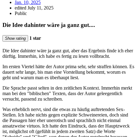
Jan. 10, 2025
edited July 11, 2025
Public
Die Idee dahinter wäre ja ganz gut....
1 star
Show rating
Die Idee dahinter wäre ja ganz gut, aber das Ergebnis finde ich eher
dürftig. Immerhin, ich habe es fertig zu lesen vollbracht.
Im ersten Viertel hätte der Autor prima sehr, sehr straffen können. Es
dauert sehr lange, bis man eine Vorstellung bekommt, worum es
geht und warum man es überhaupt liest.
Die Sprache passt selten in den zeitlichen Kontext. Immerhin merkt
man bei den "biblischen" Texten, dass der Autor geleegentlich
versucht, passend zu schreiben.
Was erheblich nervt, sind die etwas zu häufig auftretenden Sex-
Stellen. Ich habe nichts gegen explizite Schweinereien, doch sind
die Passagen hier eher unerotisch und sprachlich nicht einmal
ansatzweise virtuos. Ich hatte den Eindruck, dass der Hauptzweck
ist, möglichst oft (gefühlt in jedem zweiten Satz) die Worte
"Scheide" und "Glied", von denen der Autor regelrecht besessen