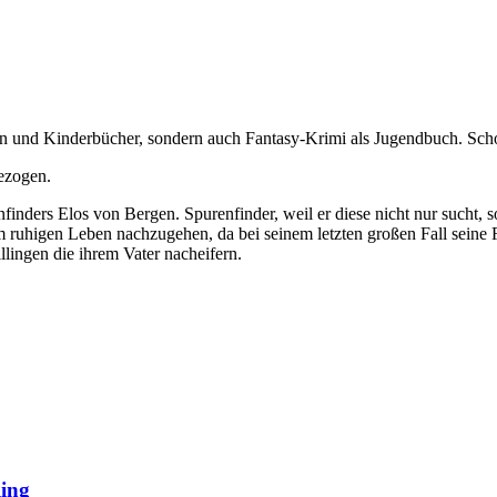
 und Kinderbücher, sondern auch Fantasy-Krimi als Jugendbuch. Schon f
gezogen.
ders Elos von Bergen. Spurenfinder, weil er diese nicht nur sucht, so
uhigen Leben nachzugehen, da bei seinem letzten großen Fall seine Fam
llingen die ihrem Vater nacheifern.
ing