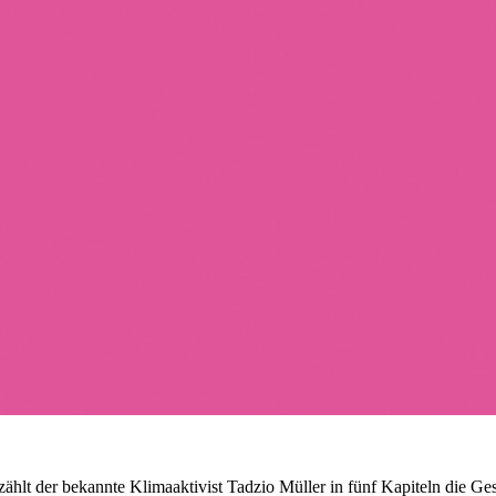
ählt der bekannte Klimaaktivist Tadzio Müller in fünf Kapiteln die Ge