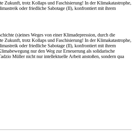
Zukunft, trotz Kollaps und Faschisierung! In der Klimakatastrophe,
astreik oder friedliche Sabotage (II), konfrontiert mit ihrem
schichte (s)eines Weges von einer Klimadepression, durch die
Zukunft, trotz Kollaps und Faschisierung! In der Klimakatastrophe,
astreik oder friedliche Sabotage (II), konfrontiert mit ihrem
die Klimabewegung nur den Weg zur Erneuerung als solidarische
dzio Müller nicht nur intellektuelle Arbeit anstoßen, sondern qua