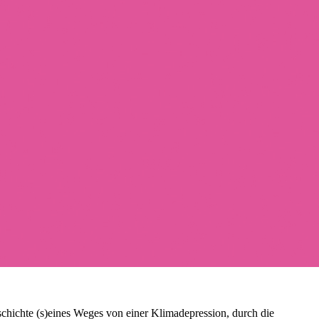
schichte (s)eines Weges von einer Klimadepression, durch die