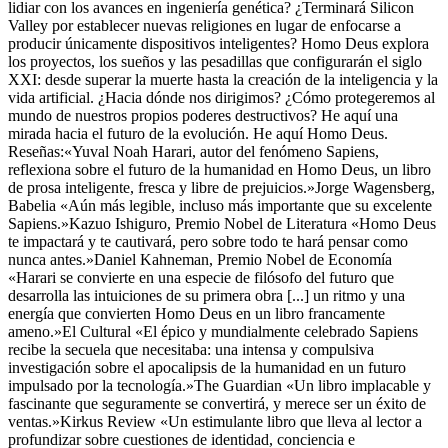
lidiar con los avances en ingeniería genética? ¿Terminará Silicon
Valley por establecer nuevas religiones en lugar de enfocarse a
producir únicamente dispositivos inteligentes? Homo Deus explora
los proyectos, los sueños y las pesadillas que configurarán el siglo
XXI: desde superar la muerte hasta la creación de la inteligencia y la
vida artificial. ¿Hacia dónde nos dirigimos? ¿Cómo protegeremos al
mundo de nuestros propios poderes destructivos? He aquí una
mirada hacia el futuro de la evolución. He aquí Homo Deus.
Reseñas:«Yuval Noah Harari, autor del fenómeno Sapiens,
reflexiona sobre el futuro de la humanidad en Homo Deus, un libro
de prosa inteligente, fresca y libre de prejuicios.»Jorge Wagensberg,
Babelia «Aún más legible, incluso más importante que su excelente
Sapiens.»Kazuo Ishiguro, Premio Nobel de Literatura «Homo Deus
te impactará y te cautivará, pero sobre todo te hará pensar como
nunca antes.»Daniel Kahneman, Premio Nobel de Economía
«Harari se convierte en una especie de filósofo del futuro que
desarrolla las intuiciones de su primera obra [...] un ritmo y una
energía que convierten Homo Deus en un libro francamente
ameno.»El Cultural «El épico y mundialmente celebrado Sapiens
recibe la secuela que necesitaba: una intensa y compulsiva
investigación sobre el apocalipsis de la humanidad en un futuro
impulsado por la tecnología.»The Guardian «Un libro implacable y
fascinante que seguramente se convertirá, y merece ser un éxito de
ventas.»Kirkus Review «Un estimulante libro que lleva al lector a
profundizar sobre cuestiones de identidad, conciencia e