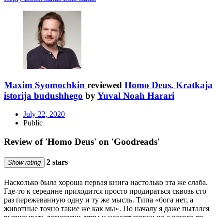
Maxim Syomochkin
reviewed
Homo Deus. Kratkaja
istorija budushhego
by
Yuval Noah Harari
July 22, 2020
Public
Review of 'Homo Deus' on 'Goodreads'
2 stars
Show rating
Насколько была хороша первая книга настолько эта же слаба.
Где-то к середине приходится просто продираться сквозь сто
раз пережеванную одну и ту же мысль. Типа «бога нет, а
животные точно такие же как мы». По началу я даже пытался