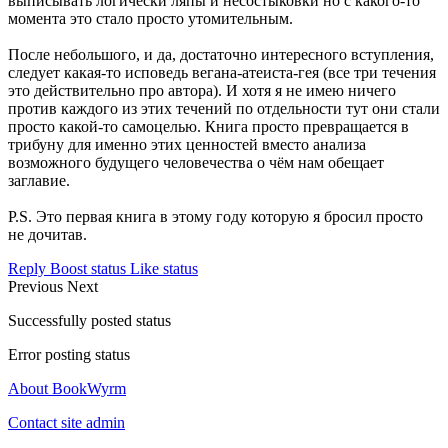
выписывать логически ляпы и несостыковки но с какого-то
момента это стало просто утомительным.
После небольшого, и да, достаточно интересного вступления,
следует какая-то исповедь вегана-атеиста-гея (все три течения
это действительно про автора). И хотя я не имею ничего
против каждого из этих течений по отдельности тут они стали
просто какой-то самоцелью. Книга просто превращается в
трибуну для именно этих ценностей вместо анализа
возможного будущего человечества о чём нам обещает
заглавие.
P.S. Это первая книга в этому году которую я бросил просто
не дочитав.
Reply
Boost status
Like status
Previous
Next
Successfully posted status
Error posting status
About BookWyrm
Contact site admin