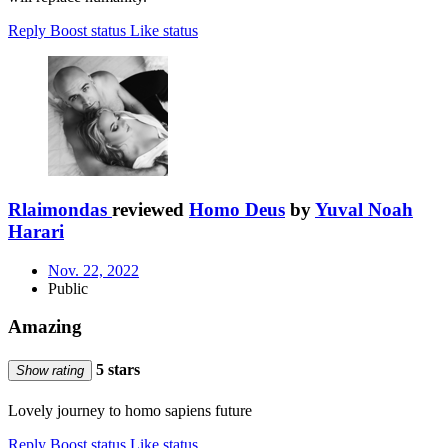
Reply
Boost status
Like status
Rlaimondas
reviewed
Homo Deus
by
Yuval Noah
Harari
Nov. 22, 2022
Public
Amazing
5 stars
Show rating
Lovely journey to homo sapiens future
Reply
Boost status
Like status