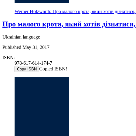
Werner Holzwarth: Про малого крота, який хотів дізнатися,
Про малого крота, який хотів дізнатися,
Ukrainian language
Published May 31, 2017
ISBN:
978-617-614-174-7
Copied ISBN!
Copy ISBN