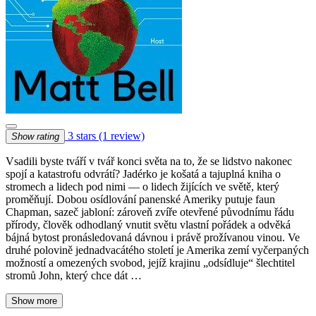
3 stars
(1 review)
Show rating
Vsadili byste tváří v tvář konci světa na to, že se lidstvo nakonec
spojí a katastrofu odvrátí? Jadérko je košatá a tajuplná kniha o
stromech a lidech pod nimi — o lidech žijících ve světě, který
proměňují. Dobou osídlování panenské Ameriky putuje faun
Chapman, sazeč jabloní: zároveň zvíře otevřené původnímu řádu
přírody, člověk odhodlaný vnutit světu vlastní pořádek a odvěká
bájná bytost pronásledovaná dávnou i právě prožívanou vinou. Ve
druhé polovině jednadvacátého století je Amerika zemí vyčerpaných
možností a omezených svobod, jejíž krajinu „odsídluje“ šlechtitel
stromů John, který chce dát …
Show more