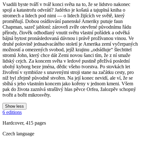
Vsadili byste tváří v tvář konci světa na to, že se lidstvo nakonec
spojí a katastrofu odvrátí? Jadérko je košatá a tajuplná kniha o
stromech a lidech pod nimi — o lidech žijících ve světě, který
proměňují. Dobou osídlování panenské Ameriky putuje faun
Chapman, sazeč jabloní: zároveň zvíře otevřené původnímu řádu
přírody, člověk odhodlaný vnutit světu vlastní pořádek a odvěká
bájná bytost pronásledovaná dávnou i právě prožívanou vinou. Ve
druhé polovině jednadvacátého století je Amerika zemí vyčerpaných
možností a omezených svobod, jejíž krajinu „odsídluje“ šlechtitel
stromů John, který chce dát Zemi novou šanci tím, že z ní smaže
lidský cejch. Za koncem světa v ledové pustině přežívá poslední
ubohý kyborg beze jména, dědic všeho tvorstva. Po stovkách let
živoření v symbióze s unavenými stroji stane na začátku cesty, pro
niž byl zřejmě původně stvořen. Na její konec nevidí, ale ví, že se
sbíhá s jeho vlastním koncem jako kořeny v jednom kmeni. Všem
pak do života zaznívá strašlivý hlas pěvce Orfea, žalozpěv schopný
tvořit a bořit mikrosvěty.
Show less
6 editions
Hardcover, 415 pages
Czech language