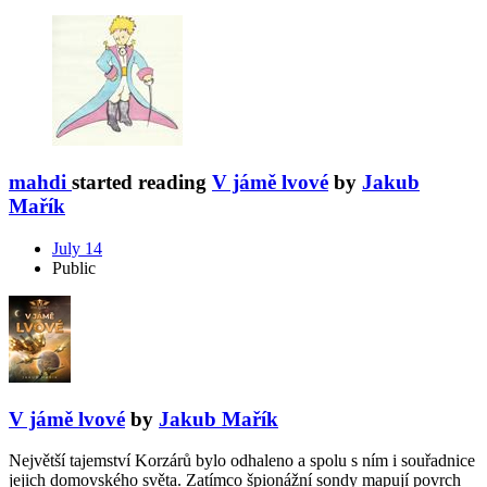
mahdi
started reading
V jámě lvové
by
Jakub
Mařík
July 14
Public
V jámě lvové
by
Jakub Mařík
Největší tajemství Korzárů bylo odhaleno a spolu s ním i souřadnice
jejich domovského světa. Zatímco špionážní sondy mapují povrch