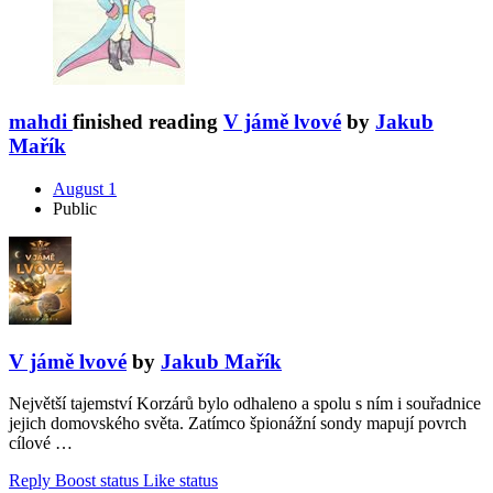
mahdi
finished reading
V jámě lvové
by
Jakub
Mařík
August 1
Public
V jámě lvové
by
Jakub Mařík
Největší tajemství Korzárů bylo odhaleno a spolu s ním i souřadnice
jejich domovského světa. Zatímco špionážní sondy mapují povrch
cílové …
Reply
Boost status
Like status