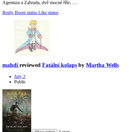
Agentura a Zahrada, dvě mocné říše, …
Reply
Boost status
Like status
mahdi
reviewed
Fatální kolaps
by
Martha Wells
July 2
Public
4 stars