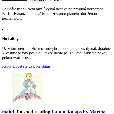
Show rating
Po událostech Střetu myslí vysílá nechvalně proslulá korporace
Barish-Estranza na nově kolonizovanou planetu ohroženou
neznámou …
.
No rating
Uz v tom nenachazim moc novyho, robous to pokazdy nak dotahne.
V cestine je toto posla dil, takze urcite pauza, jestli budeme nekdy
pokracovat se uvidi.
Reply
Boost status
Like status
mahdi
finished reading
Fatální kolaps
by
Martha