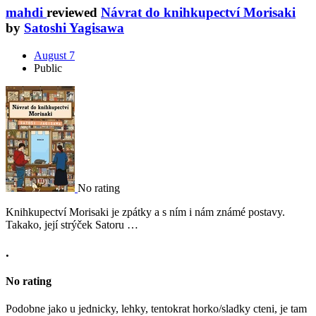
mahdi
reviewed
Návrat do knihkupectví Morisaki
by
Satoshi Yagisawa
August 7
Public
No rating
Knihkupectví Morisaki je zpátky a s ním i nám známé postavy.
Takako, její strýček Satoru …
.
No rating
Podobne jako u jednicky, lehky, tentokrat horko/sladky cteni, je tam