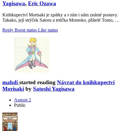
Yagisawa
,
Eric Ozawa
Knihkupectví Morisaki je zpátky a s ním i nám známé postavy.
Takako, její strýček Satoru a tetička Momoko, přátelé Tomo, …
Reply
Boost status
Like status
mahdi
started reading
Návrat do knihkupectví
Morisaki
by
Satoshi Yagisawa
August 2
Public