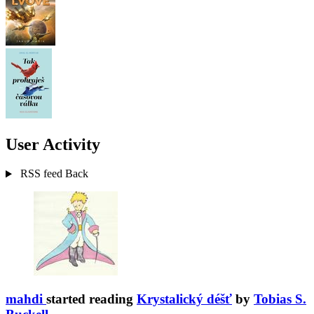
User Activity
RSS feed
Back
mahdi
started reading
Krystalický déšť
by
Tobias S.