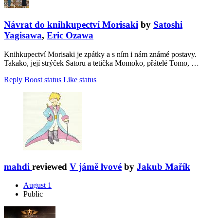
Návrat do knihkupectví Morisaki
by
Satoshi
Yagisawa
,
Eric Ozawa
Knihkupectví Morisaki je zpátky a s ním i nám známé postavy.
Takako, její strýček Satoru a tetička Momoko, přátelé Tomo, …
Reply
Boost status
Like status
mahdi
reviewed
V jámě lvové
by
Jakub Mařík
August 1
Public