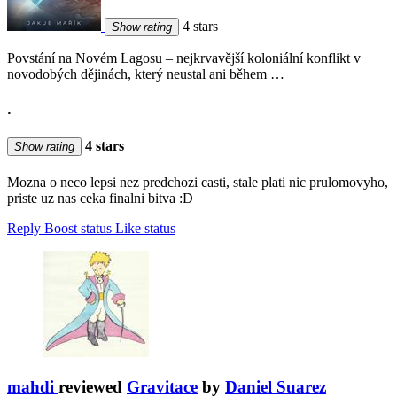
4 stars
Show rating
Povstání na Novém Lagosu – nejkrvavější koloniální konflikt v
novodobých dějinách, který neustal ani během …
.
4 stars
Show rating
Mozna o neco lepsi nez predchozi casti, stale plati nic prulomovyho,
priste uz nas ceka finalni bitva :D
Reply
Boost status
Like status
mahdi
reviewed
Gravitace
by
Daniel Suarez