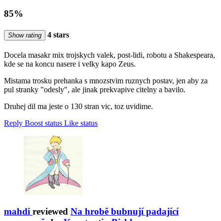
85%
4 stars
Show rating
Docela masakr mix trojskych valek, post-lidi, robotu a Shakespeara,
kde se na koncu nasere i velky kapo Zeus.
Mistama trosku prehanka s mnozstvim ruznych postav, jen aby za
pul stranky "odesly", ale jinak prekvapive citelny a bavilo.
Druhej dil ma jeste o 130 stran vic, toz uvidime.
Reply
Boost status
Like status
mahdi
reviewed
Na hrobě bubnují padající