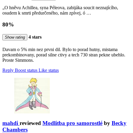
„O hněvu Achillea, syna Péleova, zabijáka soucit neznajícího,
osudem k smrti předurčeného, nám zpívej, ó …
80%
4 stars
Show rating
Davam o 5% min nez prvni dil. Bylo to porad hutny, mistama
prekombinovany, porad silne ctivy a tech 730 stran pekne ubehlo.
Proste Simmons.
Reply
Boost status
Like status
mahdi
reviewed
Modlitba pro samorostlé
by
Becky
Chambers