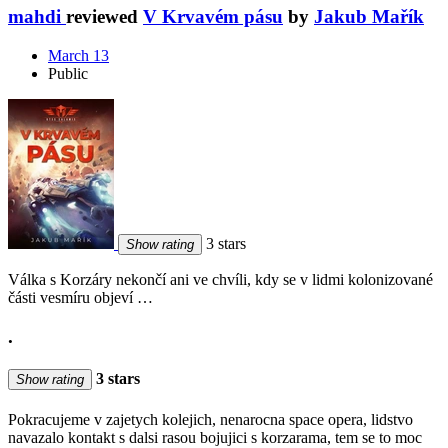
mahdi
reviewed
V Krvavém pásu
by
Jakub Mařík
March 13
Public
3 stars
Show rating
Válka s Korzáry nekončí ani ve chvíli, kdy se v lidmi kolonizované
části vesmíru objeví …
.
3 stars
Show rating
Pokracujeme v zajetych kolejich, nenarocna space opera, lidstvo
navazalo kontakt s dalsi rasou bojujici s korzarama, tem se to moc