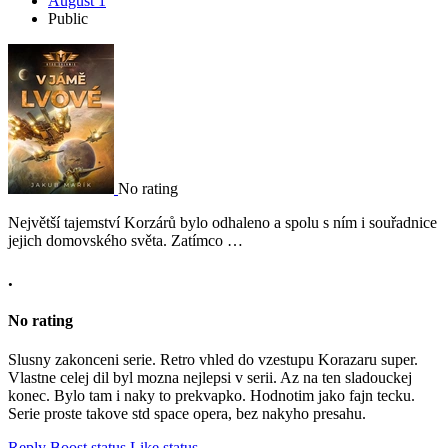
August 1
Public
No rating
Největší tajemství Korzárů bylo odhaleno a spolu s ním i souřadnice
jejich domovského světa. Zatímco …
.
No rating
Slusny zakonceni serie. Retro vhled do vzestupu Korazaru super.
Vlastne celej dil byl mozna nejlepsi v serii. Az na ten sladouckej
konec. Bylo tam i naky to prekvapko. Hodnotim jako fajn tecku.
Serie proste takove std space opera, bez nakyho presahu.
Reply
Boost status
Like status