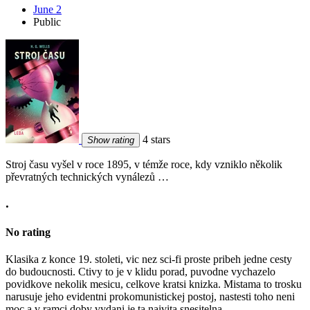
June 2
Public
4 stars
Show rating
Stroj času vyšel v roce 1895, v témže roce, kdy vzniklo několik
převratných technických vynálezů …
.
No rating
Klasika z konce 19. stoleti, vic nez sci-fi proste pribeh jedne cesty
do budoucnosti. Ctivy to je v klidu porad, puvodne vychazelo
povidkove nekolik mesicu, celkove kratsi knizka. Mistama to trosku
narusuje jeho evidentni prokomunistickej postoj, nastesti toho neni
moc a v ramci doby vydani je ta naivita snesitelna.