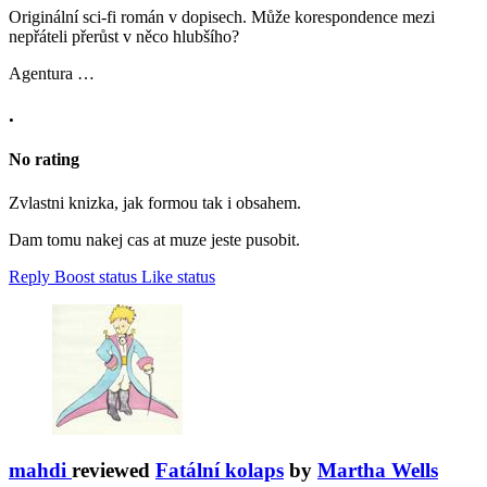
Originální sci-fi román v dopisech. Může korespondence mezi
nepřáteli přerůst v něco hlubšího?
Agentura …
.
No rating
Zvlastni knizka, jak formou tak i obsahem.
Dam tomu nakej cas at muze jeste pusobit.
Reply
Boost status
Like status
mahdi
reviewed
Fatální kolaps
by
Martha Wells