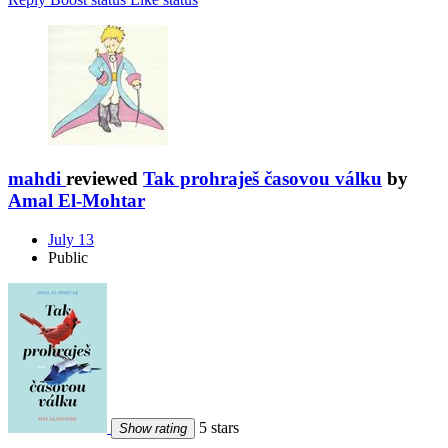
mahdi
reviewed
Tak prohraješ časovou válku
by
Amal El-Mohtar
July 13
Public
5 stars
Show rating