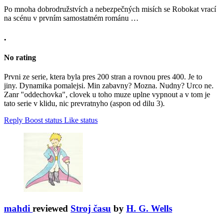
Po mnoha dobrodružstvích a nebezpečných misích se Robokat vrací
na scénu v prvním samostatném románu …
.
No rating
Prvni ze serie, ktera byla pres 200 stran a rovnou pres 400. Je to
jiny. Dynamika pomalejsi. Min zabavny? Mozna. Nudny? Urco ne.
Zanr "oddechovka", clovek u toho muze uplne vypnout a v tom je
tato serie v klidu, nic prevratnyho (aspon od dilu 3).
Reply
Boost status
Like status
mahdi
reviewed
Stroj času
by
H. G. Wells