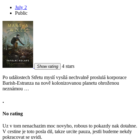
July 2
Public
4 stars
Show rating
Po událostech Střetu myslí vysílá nechvalně proslulá korporace
Barish-Estranza na nově kolonizovanou planetu ohroženou
neznámou …
.
No rating
Uz v tom nenachazim moc novyho, robous to pokazdy nak dotahne.
V cestine je toto posla dil, takze urcite pauza, jestli budeme nekdy
pokracovat se uvidi.