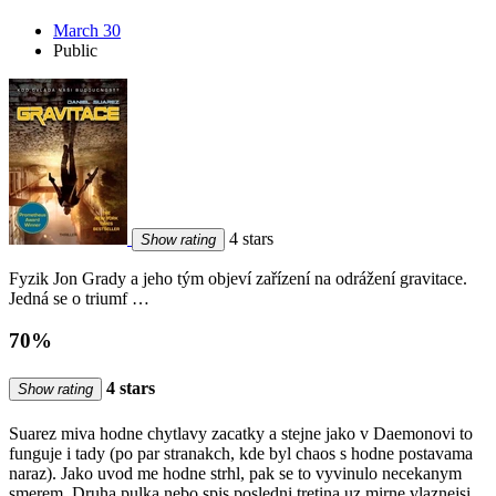
March 30
Public
4 stars
Show rating
Fyzik Jon Grady a jeho tým objeví zařízení na odrážení gravitace.
Jedná se o triumf …
70%
4 stars
Show rating
Suarez miva hodne chytlavy zacatky a stejne jako v Daemonovi to
funguje i tady (po par stranakch, kde byl chaos s hodne postavama
naraz). Jako uvod me hodne strhl, pak se to vyvinulo necekanym
smerem. Druha pulka nebo spis posledni tretina uz mirne vlaznejsi.