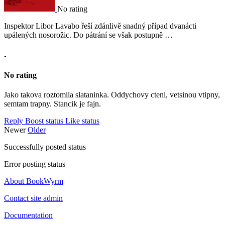
No rating
Inspektor Libor Lavabo řeší zdánlivě snadný případ dvanácti
upálených nosorožic. Do pátrání se však postupně …
.
No rating
Jako takova roztomila slataninka. Oddychovy cteni, vetsinou vtipny,
semtam trapny. Stancik je fajn.
Reply
Boost status
Like status
Newer
Older
Successfully posted status
Error posting status
About BookWyrm
Contact site admin
Documentation