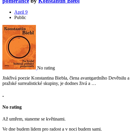
pomeranče
by
Konstantin Biebl
April 9
Public
No rating
Jiskřivá poezie Konstantina Biebla, člena avantgardního Devětsilu a
pražské surrealistické skupiny, je dodnes živá a …
.
No rating
Až umřem, staneme se květinami.
Ve dne budem lidem pro radost a v noci budem sami.