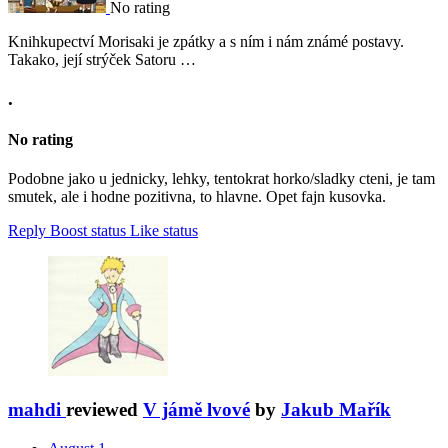
No rating
Knihkupectví Morisaki je zpátky a s ním i nám známé postavy.
Takako, její strýček Satoru …
.
No rating
Podobne jako u jednicky, lehky, tentokrat horko/sladky cteni, je tam
smutek, ale i hodne pozitivna, to hlavne. Opet fajn kusovka.
Reply
Boost status
Like status
mahdi
reviewed
V jámě lvové
by
Jakub Mařík