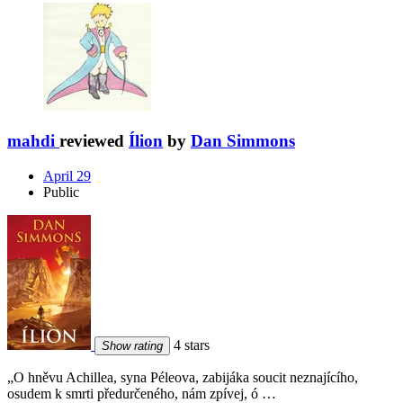
mahdi
reviewed
Ílion
by
Dan Simmons
April 29
Public
4 stars
Show rating
„O hněvu Achillea, syna Péleova, zabijáka soucit neznajícího,
osudem k smrti předurčeného, nám zpívej, ó …