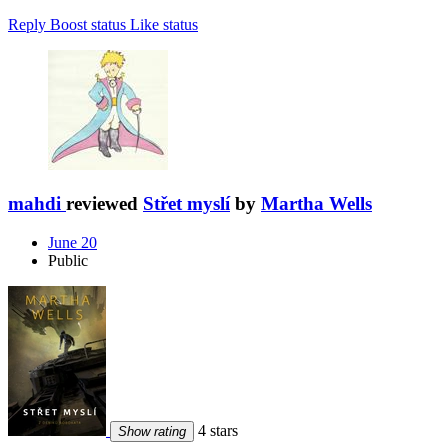
Reply
Boost status
Like status
mahdi
reviewed
Střet myslí
by
Martha Wells
June 20
Public
4 stars
Show rating