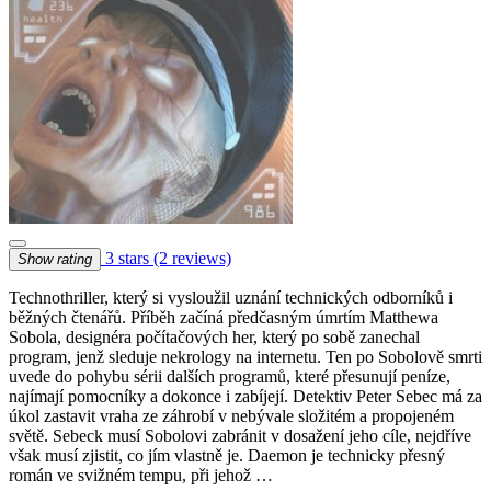
3 stars
(2 reviews)
Show rating
Technothriller, který si vysloužil uznání technických odborníků i
běžných čtenářů. Příběh začíná předčasným úmrtím Matthewa
Sobola, designéra počítačových her, který po sobě zanechal
program, jenž sleduje nekrology na internetu. Ten po Sobolově smrti
uvede do pohybu sérii dalších programů, které přesunují peníze,
najímají pomocníky a dokonce i zabíjejí. Detektiv Peter Sebec má za
úkol zastavit vraha ze záhrobí v nebývale složitém a propojeném
světě. Sebeck musí Sobolovi zabránit v dosažení jeho cíle, nejdříve
však musí zjistit, co jím vlastně je. Daemon je technicky přesný
román ve svižném tempu, při jehož …