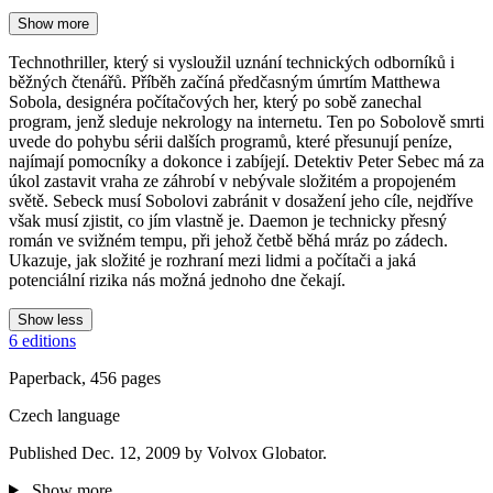
Show more
Technothriller, který si vysloužil uznání technických odborníků i
běžných čtenářů. Příběh začíná předčasným úmrtím Matthewa
Sobola, designéra počítačových her, který po sobě zanechal
program, jenž sleduje nekrology na internetu. Ten po Sobolově smrti
uvede do pohybu sérii dalších programů, které přesunují peníze,
najímají pomocníky a dokonce i zabíjejí. Detektiv Peter Sebec má za
úkol zastavit vraha ze záhrobí v nebývale složitém a propojeném
světě. Sebeck musí Sobolovi zabránit v dosažení jeho cíle, nejdříve
však musí zjistit, co jím vlastně je. Daemon je technicky přesný
román ve svižném tempu, při jehož četbě běhá mráz po zádech.
Ukazuje, jak složité je rozhraní mezi lidmi a počítači a jaká
potenciální rizika nás možná jednoho dne čekají.
Show less
6 editions
Paperback, 456 pages
Czech language
Published Dec. 12, 2009 by Volvox Globator.
Show more