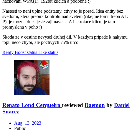
hackovani WPA(1), 192bit klicich a podobne :)
Nastesti to neni uplne podstatny, ctivy to je porad. Idea entity bez
svedomi, ktera prebira kontrolu nad svetem (rikejme tomu treba AI :-
P), je mozna dnes jeste zajimavejsi. A i ta rotace klicu, je tam
promyslena v poho :)
Skoda ze v cestine nevysel druhej dil. V kazdym pripade k nakymu
topu neco chybi, ale poctivych 75% urco.
Reply
Boost status
Like status
Renato Lond Cerqueira
reviewed
Daemon
by
Daniel
Suarez
Aug. 13, 2023
Public