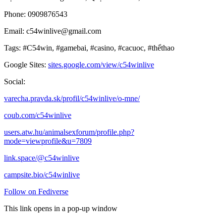
Phone: 0909876543
Email: c54winlive@gmail.com
Tags: #C54win, #gamebai, #casino, #cacuoc, #thểthao
Google Sites:
sites.google.com/view/c54winlive
Social:
varecha.pravda.sk/profil/c54winlive/o-mne/
coub.com/c54winlive
users.atw.hu/animalsexforum/profile.php?
mode=viewprofile&u=7809
link.space/@c54winlive
campsite.bio/c54winlive
Follow on Fediverse
This link opens in a pop-up window