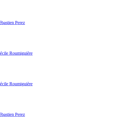
ébastien Perez
écile Roumiguière
écile Roumiguière
ébastien Perez