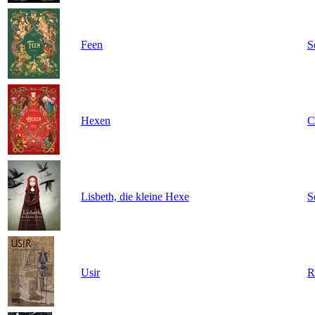
Feen
S
Hexen
C
Lisbeth, die kleine Hexe
S
Usir
R