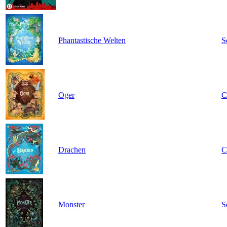
Phantastische Welten
S
Oger
C
Drachen
C
Monster
S