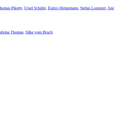
homas Piketty
,
Ursel Schäfer
,
Enrico Heinemann
,
Stefan Lorenzer
,
And
abrina Thomas
,
Silke vom Bruch