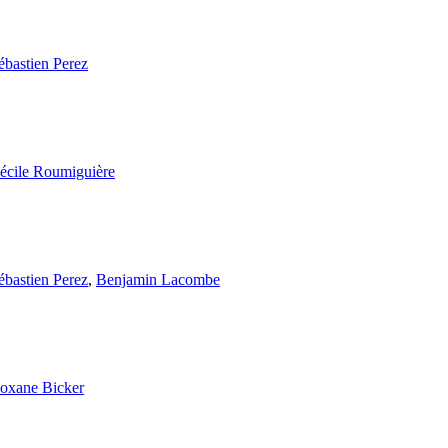
ébastien Perez
écile Roumiguière
ébastien Perez
,
Benjamin Lacombe
oxane Bicker