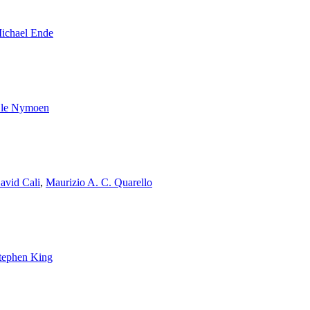
ichael Ende
le Nymoen
avid Cali
,
Maurizio A. C. Quarello
tephen King