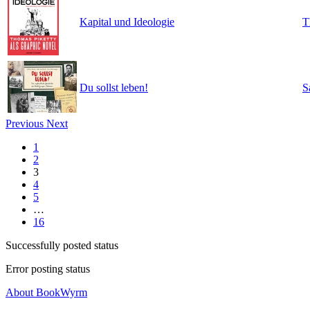
Kapital und Ideologie
T
Du sollst leben!
S
Previous
Next
1
2
3
4
5
…
16
Successfully posted status
Error posting status
About BookWyrm