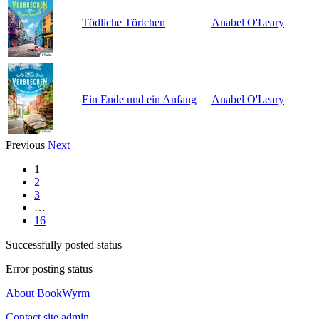
Tödliche Törtchen
Anabel O'Leary
Ein Ende und ein Anfang
Anabel O'Leary
Previous
Next
1
2
3
…
16
Successfully posted status
Error posting status
About BookWyrm
Contact site admin