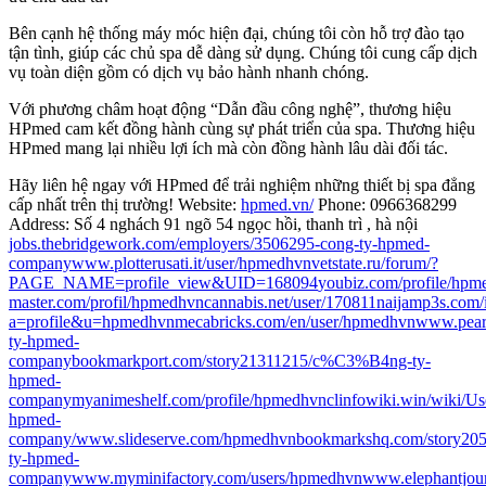
Bên cạnh hệ thống máy móc hiện đại, chúng tôi còn hỗ trợ đào tạo
tận tình, giúp các chủ spa dễ dàng sử dụng. Chúng tôi cung cấp dịch
vụ toàn diện gồm có dịch vụ bảo hành nhanh chóng.
Với phương châm hoạt động “Dẫn đầu công nghệ”, thương hiệu
HPmed cam kết đồng hành cùng sự phát triển của spa. Thương hiệu
HPmed mang lại nhiều lợi ích mà còn đồng hành lâu dài đối tác.
Hãy liên hệ ngay với HPmed để trải nghiệm những thiết bị spa đẳng
cấp nhất trên thị trường! Website:
hpmed.vn/
Phone: 0966368299
Address: Số 4 nghách 91 ngõ 54 ngọc hồi, thanh trì , hà nội
jobs.thebridgework.com/employers/3506295-cong-ty-hpmed-
company
www.plotterusati.it/user/hpmedhvn
vetstate.ru/forum/?
PAGE_NAME=profile_view&UID=168094
youbiz.com/profile/hpm
master.com/profil/hpmedhvn
cannabis.net/user/170811
naijamp3s.com/
a=profile&u=hpmedhvn
mecabricks.com/en/user/hpmedhvn
www.pear
ty-hpmed-
company
bookmarkport.com/story21311215/c%C3%B4ng-ty-
hpmed-
company
myanimeshelf.com/profile/hpmedhvn
clinfowiki.win/wiki/
hpmed-
company/
www.slideserve.com/hpmedhvn
bookmarkshq.com/story2
ty-hpmed-
company
www.myminifactory.com/users/hpmedhvn
www.elephantjour