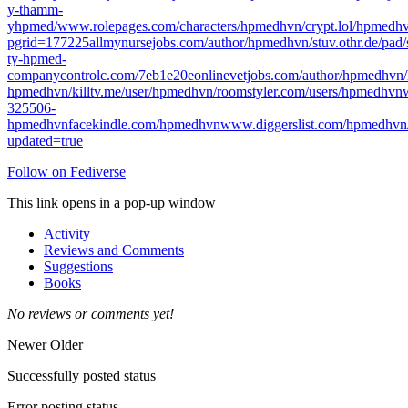
y-thamm-
yhpmed/
www.rolepages.com/characters/hpmedhvn/
crypt.lol/hpmedh
pgrid=177225
allmynursejobs.com/author/hpmedhvn/
stuv.othr.de/pad
ty-hpmed-
company
controlc.com/7eb1e20e
onlinevetjobs.com/author/hpmedhvn/
hpmedhvn/
killtv.me/user/hpmedhvn/
roomstyler.com/users/hpmedhvn
325506-
hpmedhvn
facekindle.com/hpmedhvn
www.diggerslist.com/hpmedhvn
updated=true
Follow on Fediverse
This link opens in a pop-up window
Activity
Reviews and Comments
Suggestions
Books
No reviews or comments yet!
Newer
Older
Successfully posted status
Error posting status