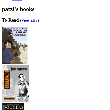
patzi's books
To Read
(
View all 7
)