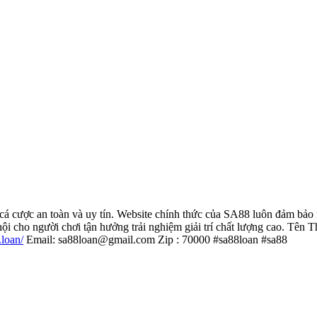
cá cược an toàn và uy tín. Website chính thức của SA88 luôn đảm bảo n
ội cho người chơi tận hưởng trải nghiệm giải trí chất lượng cao. T
.loan/
Email: sa88loan@gmail.com Zip : 70000 #sa88loan #sa88