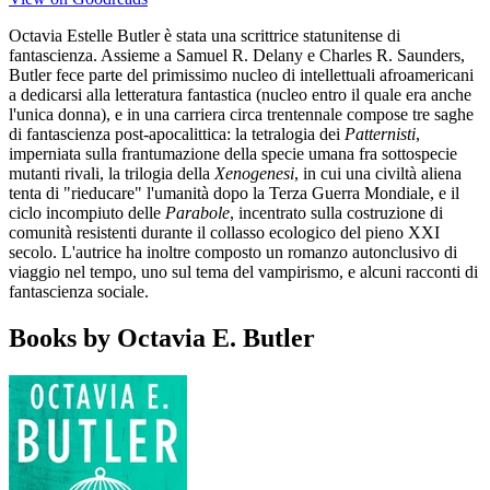
Octavia Estelle Butler è stata una scrittrice statunitense di
fantascienza. Assieme a Samuel R. Delany e Charles R. Saunders,
Butler fece parte del primissimo nucleo di intellettuali afroamericani
a dedicarsi alla letteratura fantastica (nucleo entro il quale era anche
l'unica donna), e in una carriera circa trentennale compose tre saghe
di fantascienza post-apocalittica: la tetralogia dei
Patternisti
,
imperniata sulla frantumazione della specie umana fra sottospecie
mutanti rivali, la trilogia della
Xenogenesi
, in cui una civiltà aliena
tenta di "rieducare" l'umanità dopo la Terza Guerra Mondiale, e il
ciclo incompiuto delle
Parabole
, incentrato sulla costruzione di
comunità resistenti durante il collasso ecologico del pieno XXI
secolo. L'autrice ha inoltre composto un romanzo autonclusivo di
viaggio nel tempo, uno sul tema del vampirismo, e alcuni racconti di
fantascienza sociale.
Books by Octavia E. Butler