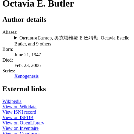
Octavia E. Butler
Author details
Aliases:
Октавия Батлер
,
奥克塔维娅·E·巴特勒
,
Octavia Estelle
Butler
, and 9 others
Born:
June 21, 1947
Died:
Feb. 23, 2006
Series:
Xenogenesis
External links
Wikipedia
View on Wikidata
View ISNI record
View on ISFDB
View on OpenLibrary
View on Inventaire
View on Goodreads