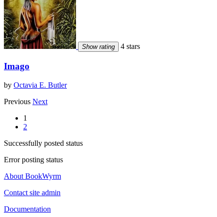
4 stars
Show rating
Imago
by
Octavia E. Butler
Previous
Next
1
2
Successfully posted status
Error posting status
About BookWyrm
Contact site admin
Documentation