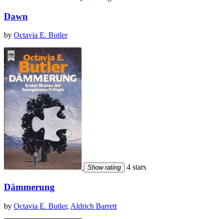
Dawn
by
Octavia E. Butler
4 stars
Show rating
Dämmerung
by
Octavia E. Butler
,
Aldrich Barrett