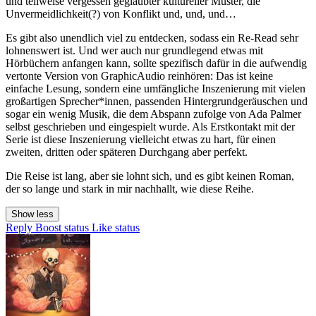
und teilweise vergessen geglaubter kultureller Muster, die
Unvermeidlichkeit(?) von Konflikt und, und, und…
Es gibt also unendlich viel zu entdecken, sodass ein Re-Read sehr
lohnenswert ist. Und wer auch nur grundlegend etwas mit
Hörbüchern anfangen kann, sollte spezifisch dafür in die aufwendig
vertonte Version von GraphicAudio reinhören: Das ist keine
einfache Lesung, sondern eine umfängliche Inszenierung mit vielen
großartigen Sprecher*innen, passenden Hintergrundgeräuschen und
sogar ein wenig Musik, die dem Abspann zufolge von Ada Palmer
selbst geschrieben und eingespielt wurde. Als Erstkontakt mit der
Serie ist diese Inszenierung vielleicht etwas zu hart, für einen
zweiten, dritten oder späteren Durchgang aber perfekt.
Die Reise ist lang, aber sie lohnt sich, und es gibt keinen Roman,
der so lange und stark in mir nachhallt, wie diese Reihe.
Show less
Reply
Boost status
Like status