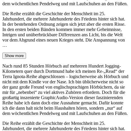
dem wöchentlichen Pendelweg und mit Laufschuhen an den Füßen.
Die Reihe erzählt die Geschichte der Menschheit im 25.
Jahrhundert, die mehrere Jahrhunderte des Friedens hinter sich hat.
In der bestehenden Ordnung zeigen sich jetzt aber die ersten Risse.
In den ersten beiden Bänden kommen immer mehr Geheimnisse,
Intrigen und unüberbrückbare Differenzen ans Licht, bis die Welt
vor dem Abgrund eines neuen Krieges steht. Die Anspannung von
…
Show more
Nach rund 85 Stunden Hörbuch auf mehreren Hundert Jogging-
Kilometern quer durch Dortmund habe ich meinen Re-„Read“ der
Terra Ignota-Reihe abgeschlossen – logischerweise als Hörbuch und
nicht mit dem Kindle vor der Nase. Ich bin üblicherweise nicht so
der ganz große Freund von englischsprachigen Hörbüchern, da sie
mir für „nebenbei“ zu viel aktives Zuhören erfordern. Doch für die
großartig inszenierte GraphicAudio-Version dieser faszinierenden
Reihe habe ich dann doch eine Ausnahme gemacht. Dafür konnte
ich die dann halt nicht beim Haushalten hören, sondern „nur“ auf
dem wöchentlichen Pendelweg und mit Laufschuhen an den Füßen.
Die Reihe erzählt die Geschichte der Menschheit im 25.
Jahrhundert, die mehrere Jahrhunderte des Friedens hinter sich hat.