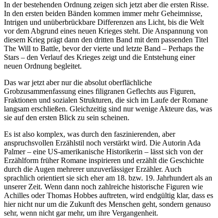
In der bestehenden Ordnung zeigen sich jetzt aber die ersten Risse.
In den ersten beiden Bänden kommen immer mehr Geheimnisse,
Intrigen und unüberbrückbare Differenzen ans Licht, bis die Welt
vor dem Abgrund eines neuen Krieges steht. Die Anspannung von
diesem Krieg prägt dann den dritten Band mit dem passenden Titel
The Will to Battle, bevor der vierte und letzte Band – Perhaps the
Stars – den Verlauf des Krieges zeigt und die Entstehung einer
neuen Ordnung begleitet.
Das war jetzt aber nur die absolut oberflächliche
Grobzusammenfassung eines filigranen Geflechts aus Figuren,
Fraktionen und sozialen Strukturen, die sich im Laufe der Romane
langsam erschließen. Gleichzeitig sind nur wenige Akteure das, was
sie auf den ersten Blick zu sein scheinen.
Es ist also komplex, was durch den faszinierenden, aber
anspruchsvollen Erzählstil noch verstärkt wird. Die Autorin Ada
Palmer – eine US-amerikanische Historikerin – lässt sich von der
Erzählform früher Romane inspirieren und erzählt die Geschichte
durch die Augen mehrerer unzuverlässiger Erzähler. Auch
sprachlich orientiert sie sich eher am 18. bzw. 19. Jahrhundert als an
unserer Zeit. Wenn dann noch zahlreiche historische Figuren wie
Achilles oder Thomas Hobbes auftreten, wird endgültig klar, dass es
hier nicht nur um die Zukunft des Menschen geht, sondern genauso
sehr, wenn nicht gar mehr, um ihre Vergangenheit.