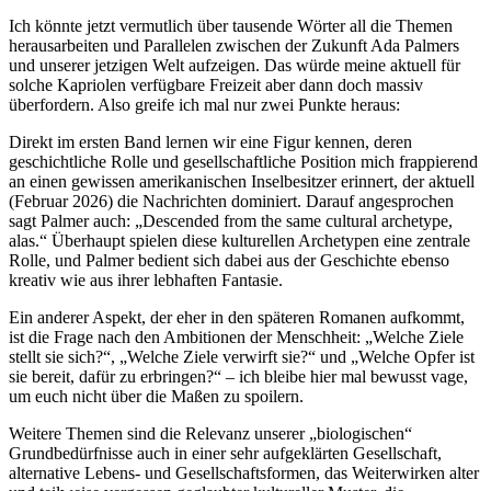
Ich könnte jetzt vermutlich über tausende Wörter all die Themen
herausarbeiten und Parallelen zwischen der Zukunft Ada Palmers
und unserer jetzigen Welt aufzeigen. Das würde meine aktuell für
solche Kapriolen verfügbare Freizeit aber dann doch massiv
überfordern. Also greife ich mal nur zwei Punkte heraus:
Direkt im ersten Band lernen wir eine Figur kennen, deren
geschichtliche Rolle und gesellschaftliche Position mich frappierend
an einen gewissen amerikanischen Inselbesitzer erinnert, der aktuell
(Februar 2026) die Nachrichten dominiert. Darauf angesprochen
sagt Palmer auch: „Descended from the same cultural archetype,
alas.“ Überhaupt spielen diese kulturellen Archetypen eine zentrale
Rolle, und Palmer bedient sich dabei aus der Geschichte ebenso
kreativ wie aus ihrer lebhaften Fantasie.
Ein anderer Aspekt, der eher in den späteren Romanen aufkommt,
ist die Frage nach den Ambitionen der Menschheit: „Welche Ziele
stellt sie sich?“, „Welche Ziele verwirft sie?“ und „Welche Opfer ist
sie bereit, dafür zu erbringen?“ – ich bleibe hier mal bewusst vage,
um euch nicht über die Maßen zu spoilern.
Weitere Themen sind die Relevanz unserer „biologischen“
Grundbedürfnisse auch in einer sehr aufgeklärten Gesellschaft,
alternative Lebens- und Gesellschaftsformen, das Weiterwirken alter