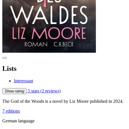
Lists
Interessant
5 stars
(2 reviews)
Show rating
The God of the Woods is a novel by Liz Moore published in 2024.
7 editions
German language