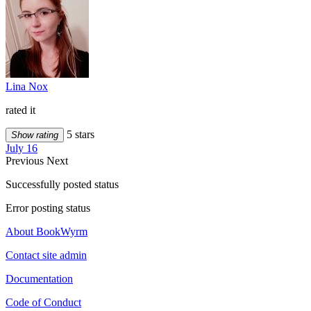
Lina Nox
rated it
5 stars
Show rating
July 16
Previous
Next
Successfully posted status
Error posting status
About BookWyrm
Contact site admin
Documentation
Code of Conduct