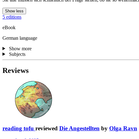
Show less
5 editions
eBook
German language
Show more
Subjects
Reviews
reading tofu
reviewed
Die Angestellten
by
Olga Ravn