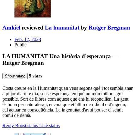
Amkiel
reviewed
La humanitat
by
Rutger Bregman
Feb. 12, 2023
Public
LA HUMANITAT Una història d'esperança —
Rutger Bregman
5 stars
Show rating
Costa creure en la Humanitat quan veus segons què i tot sembla anar
a pitjor dia rere dia, sense esperança en què un món millor sigui
possible. Sort de llibres com aquest que ens hi reconcilien. La gent
és bona per naturalesa i, encara que et titllin de ridícul o d'ingenu,
cal actuar en conseqüència. La ingenuïtat d'avui pot ser el sentit
comú de demà.
Reply
Boost status
Like status