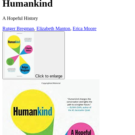
Humankind
A Hopeful History
Rutger Bregman
,
Elizabeth Manton
,
Erica Moore
Click to enlarge