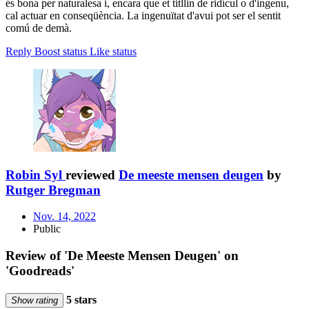
és bona per naturalesa i, encara que et titllin de ridícul o d'ingenu,
cal actuar en conseqüència. La ingenuïtat d'avui pot ser el sentit
comú de demà.
Reply
Boost status
Like status
Robin Syl
reviewed
De meeste mensen deugen
by
Rutger Bregman
Nov. 14, 2022
Public
Review of 'De Meeste Mensen Deugen' on
'Goodreads'
5 stars
Show rating